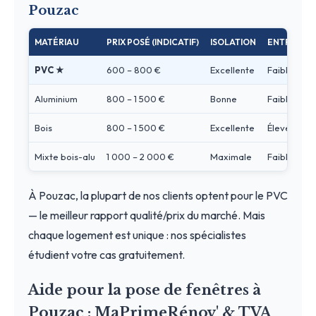
Pouzac
MATÉRIAU
PRIX POSÉ (INDICATIF)
ISOLATION
ENTRETIEN
PVC ★
600 – 800 €
Excellente
Faible
Aluminium
800 – 1 500 €
Bonne
Faible
Bois
800 – 1 500 €
Excellente
Élevé
Mixte bois-alu
1 000 – 2 000 €
Maximale
Faible
À Pouzac, la plupart de nos clients optent pour le PVC
— le meilleur rapport qualité/prix du marché. Mais
chaque logement est unique : nos spécialistes
étudient votre cas gratuitement.
Aide pour la pose de fenêtres à
Pouzac : MaPrimeRénov' & TVA