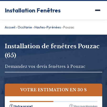
Installation Fenêtres
Accueil
›
Occitanie
›
Hautes-Pyrénées
›
Pouzac
Installation de fenêtres Pouzac
(65)
Demandez vos devis fenêtres à Pouzac
VOTRE ESTIMATION EN 30 S
① Votre projet
② Vos coordonnées