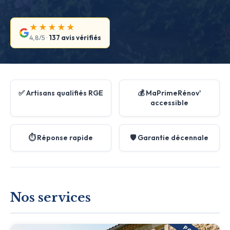
★★★★★
4,8/5 ·
137 avis vérifiés
✅ Artisans qualifiés RGE
💰 MaPrimeRénov'
accessible
⏱️ Réponse rapide
🛡️ Garantie décennale
Nos services