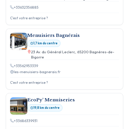
+33632356885
C'est votre entreprise ?
Menuisiers Bagnérais
1,7 km du centre
23 Av. du Général Leclerc, 65200 Bagnères-de-
Bigorre
+33562953339
les-menuisiers-bagnerais.fr
C'est votre entreprise ?
EcoPy’ Menuiseries
19,8 km du centre
+33686339931