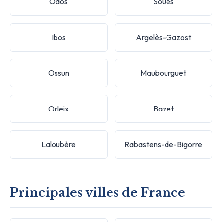
Odos
Soues
Ibos
Argelès-Gazost
Ossun
Maubourguet
Orleix
Bazet
Laloubère
Rabastens-de-Bigorre
Principales villes de France