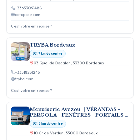
+33633091488
cotepose.com
C'est votre entreprise ?
TRYBA Bordeaux
1,7 km du centre
93 Quai de Bacalan, 33300 Bordeaux
+33518231245
tryba.com
C'est votre entreprise ?
Menuiserie Avezou ｜VÉRANDAS -
PERGOLA - FENÊTRES - PORTAILS -
MENUISERIE, ALU, PVC, BOIS
1,3 km du centre
10 Cr de Verdun, 33000 Bordeaux