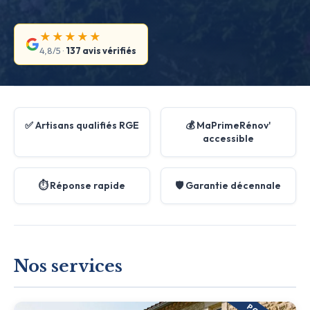
★★★★★
4,8/5 ·
137 avis vérifiés
✅ Artisans qualifiés RGE
💰 MaPrimeRénov'
accessible
⏱️ Réponse rapide
🛡️ Garantie décennale
Nos services