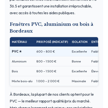
36.5 et garantissent une installation irréprochable,
avec accès à toutes les aides publiques.
Fenêtres PVC, aluminium ou bois à
Bordeaux
MATÉRIAU
PRIX POSÉ (INDICATIF)
ISOLATION
ENTRETIEN
PVC ★
600 – 800 €
Excellente
Faible
Aluminium
800 – 1 500 €
Bonne
Faible
Bois
800 – 1 500 €
Excellente
Élevé
Mixte bois-alu
1 000 – 2 000 €
Maximale
Faible
À Bordeaux, la plupart de nos clients optent pour le
PVC — le meilleur rapport qualité/prix du marché.
Mais chaque logement est unique : nos spécialistes