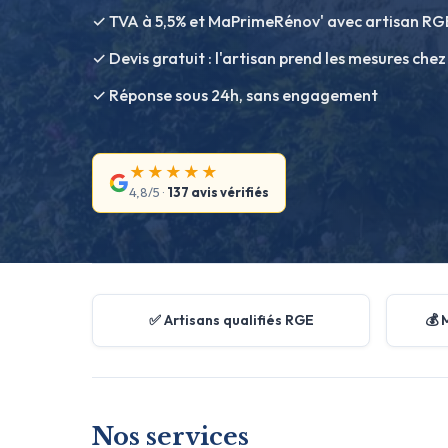
✓ TVA à 5,5% et MaPrimeRénov' avec artisan RG
✓ Devis gratuit : l'artisan prend les mesures chez
✓ Réponse sous 24h, sans engagement
★★★★★
4,8/5 ·
137 avis vérifiés
✅ Artisans qualifiés RGE
💰 
Nos services