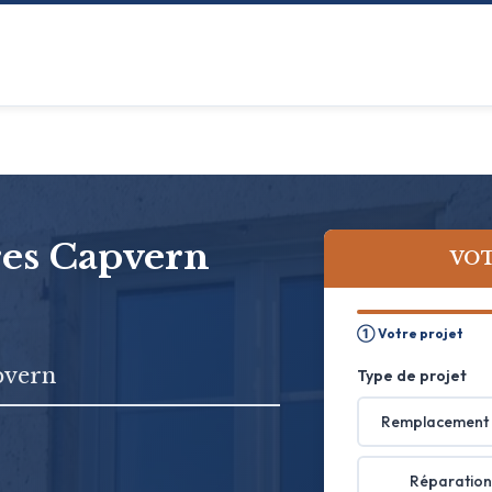
tres Capvern
VOT
① Votre projet
pvern
Type de projet
Remplacement 
Réparation