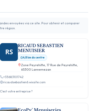
mandes envoyées via ce site. Pour obtenir et comparer
tre région.
RICAUD SEBASTIEN
RS
MENUISIER
4,8 km du centre
Zone Peyrehitte, 17 Rue de Peyrehitte,
65300 Lannemezan
+33683101742
ricaudsebastien6.wixsite.com
C'est votre entreprise ?
EcoPy’ Menuiseries