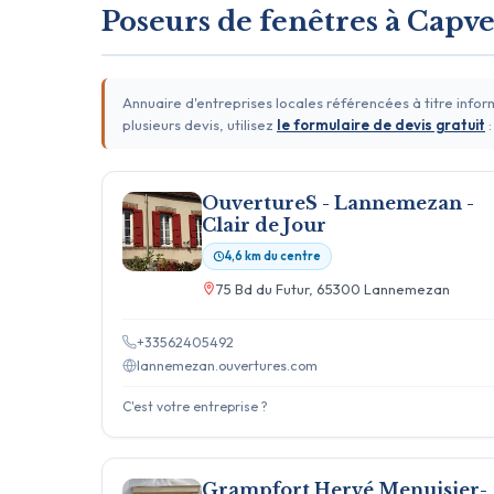
Poseurs de fenêtres à Capv
Annuaire d'entreprises locales référencées à titre info
plusieurs devis, utilisez
le formulaire de devis gratuit
:
OuvertureS - Lannemezan -
Clair de Jour
4,6 km du centre
75 Bd du Futur, 65300 Lannemezan
+33562405492
lannemezan.ouvertures.com
C'est votre entreprise ?
Grampfort Hervé Menuisier-