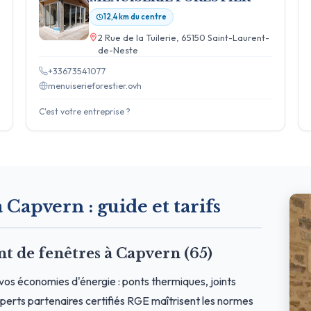
12,4 km du centre
2 Rue de la Tuilerie, 65150 Saint-Laurent-
de-Neste
+33673541077
menuiserieforestier.ovh
C'est votre entreprise ?
à Capvern : guide et tarifs
 de fenêtres à Capvern (65)
vos économies d'énergie : ponts thermiques, joints
erts partenaires certifiés RGE maîtrisent les normes