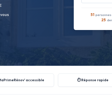
E
 vous
51
personnes 
25
dem
MaPrimeRénov' accessible
⏱️ Réponse rapide