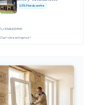
35,0 km du centre
+33686339931
C'est votre entreprise ?