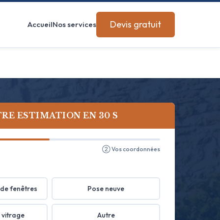
Devis gratuit
Accueil
Nos services
RE ESTIMATION EN 30 S
② Vos coordonnées
de fenêtres
Pose neuve
 vitrage
Autre