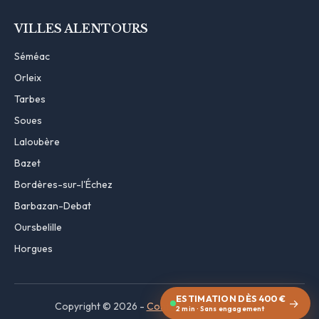
VILLES ALENTOURS
Séméac
Orleix
Tarbes
Soues
Laloubère
Bazet
Bordères-sur-l'Échez
Barbazan-Debat
Oursbelille
Horgues
ESTIMATION DÈS 400 €
→
Copyright © 2026 -
Contact
·
Mentions légales
2 min · Sans engagement