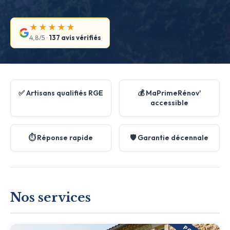
★★★★★
4,8/5 ·
137 avis vérifiés
✅ Artisans qualifiés RGE
💰 MaPrimeRénov'
accessible
⏱️ Réponse rapide
🛡️ Garantie décennale
Nos services