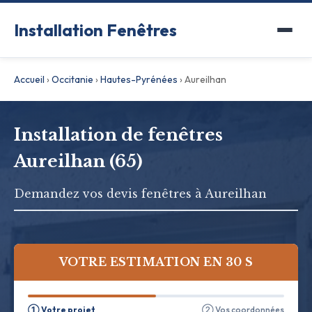
Installation Fenêtres
Accueil
›
Occitanie
›
Hautes-Pyrénées
›
Aureilhan
Installation de fenêtres
Aureilhan (65)
Demandez vos devis fenêtres à Aureilhan
VOTRE ESTIMATION EN 30 S
① Votre projet
② Vos coordonnées