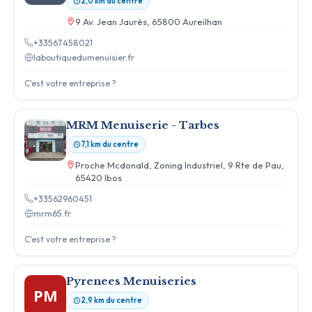
2,0 km du centre
9 Av. Jean Jaurès, 65800 Aureilhan
+33567458021
laboutiquedumenuisier.fr
C'est votre entreprise ?
MRM Menuiserie - Tarbes
7,1 km du centre
Proche Mcdonald, Zoning Industriel, 9 Rte de Pau,
65420 Ibos
+33562960451
mrm65.fr
C'est votre entreprise ?
Pyrenees Menuiseries
PM
2,9 km du centre