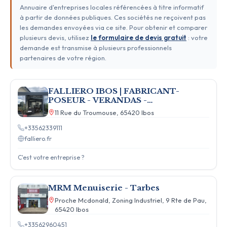
Annuaire d'entreprises locales référencées à titre informatif
à partir de données publiques. Ces sociétés ne reçoivent pas
les demandes envoyées via ce site. Pour obtenir et comparer
plusieurs devis, utilisez
le formulaire de devis gratuit
: votre
demande est transmise à plusieurs professionnels
partenaires de votre région.
FALLIERO IBOS | FABRICANT-
POSEUR - VERANDAS -
MENUISERIES ALU & PVC - VOLETS
11 Rue du Troumouse, 65420 Ibos
- PORTAILS
+33562339111
falliero.fr
C'est votre entreprise ?
MRM Menuiserie - Tarbes
Proche Mcdonald, Zoning Industriel, 9 Rte de Pau,
65420 Ibos
+33562960451