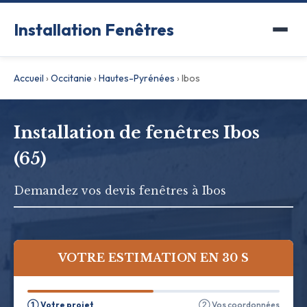
Installation Fenêtres
Accueil
›
Occitanie
›
Hautes-Pyrénées
›
Ibos
Installation de fenêtres Ibos
(65)
Demandez vos devis fenêtres à Ibos
VOTRE ESTIMATION EN 30 S
① Votre projet
② Vos coordonnées