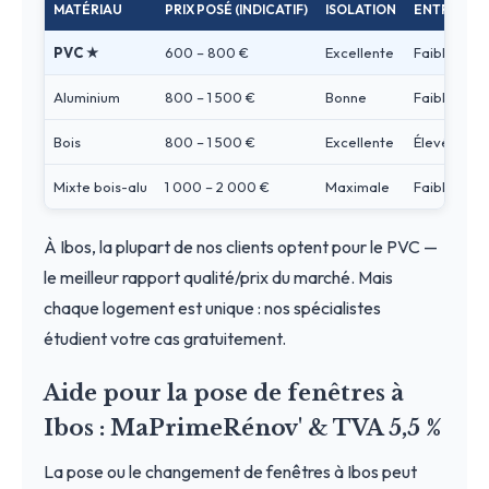
MATÉRIAU
PRIX POSÉ (INDICATIF)
ISOLATION
ENTRETIEN
PVC ★
600 – 800 €
Excellente
Faible
Aluminium
800 – 1 500 €
Bonne
Faible
Bois
800 – 1 500 €
Excellente
Élevé
Mixte bois-alu
1 000 – 2 000 €
Maximale
Faible
À Ibos, la plupart de nos clients optent pour le PVC —
le meilleur rapport qualité/prix du marché. Mais
chaque logement est unique : nos spécialistes
étudient votre cas gratuitement.
Aide pour la pose de fenêtres à
Ibos : MaPrimeRénov' & TVA 5,5 %
La pose ou le changement de fenêtres à Ibos peut