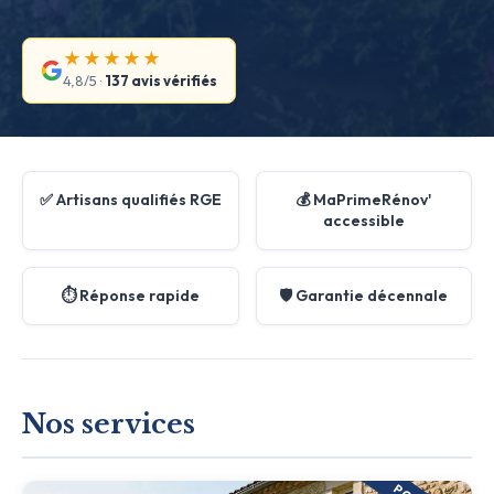
★★★★★
4,8/5 ·
137 avis vérifiés
✅ Artisans qualifiés RGE
💰 MaPrimeRénov'
accessible
⏱️ Réponse rapide
🛡️ Garantie décennale
Nos services