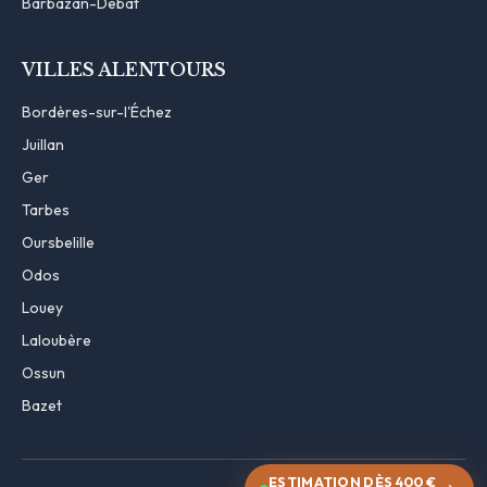
Barbazan-Debat
VILLES ALENTOURS
Bordères-sur-l'Échez
Juillan
Ger
Tarbes
Oursbelille
Odos
Louey
Laloubère
Ossun
Bazet
ESTIMATION DÈS 400 €