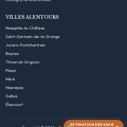
VILLES ALENTOURS
Neauphle-le-Château
Saint-Germain-de-la-Grange
Jouars-Pontchartrain
Beynes
Thiverval-Grignon
Plaisir
Méré
Maurepas
Galluis
Élancourt
ESTIMATION DÈS 400 €
→