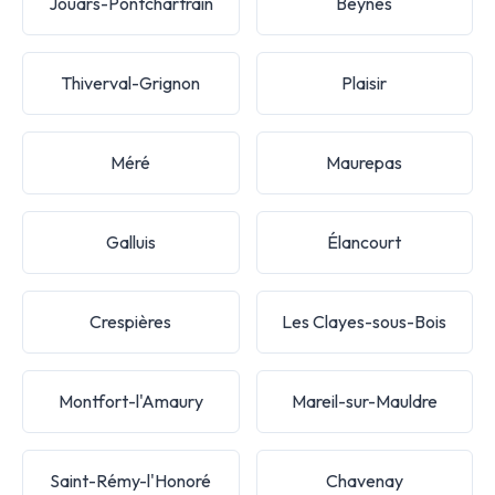
Jouars-Pontchartrain
Beynes
Thiverval-Grignon
Plaisir
Méré
Maurepas
Galluis
Élancourt
Crespières
Les Clayes-sous-Bois
Montfort-l'Amaury
Mareil-sur-Mauldre
Saint-Rémy-l'Honoré
Chavenay