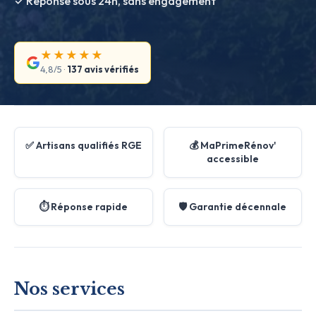
✓ Réponse sous 24h, sans engagement
★★★★★
4,8/5 ·
137 avis vérifiés
✅ Artisans qualifiés RGE
💰 MaPrimeRénov'
accessible
⏱️ Réponse rapide
🛡️ Garantie décennale
Nos services