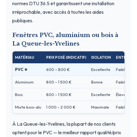
normes DTU 36.5 et garantissent une installation
irréprochable, avec accès à toutes les aides
publiques.
Fenêtres PVC, aluminium ou bois à
La Queue-les-Yvelines
MATÉRIAU
PRIX POSÉ (INDICATIF)
ISOLATION
ENTRETIEN
PVC ★
600 – 800 €
Excellente
Faible
Aluminium
800 – 1 500 €
Bonne
Faible
Bois
800 – 1 500 €
Excellente
Élevé
Mixte bois-alu
1 000 – 2 000 €
Maximale
Faible
À La Queue-les-Yvelines, la plupart de nos clients
optent pour le PVC — le meilleur rapport qualité/prix