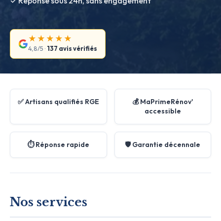
✓ Réponse sous 24h, sans engagement
★★★★★
4,8/5 ·
137 avis vérifiés
✅ Artisans qualifiés RGE
💰 MaPrimeRénov'
accessible
⏱️ Réponse rapide
🛡️ Garantie décennale
Nos services