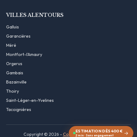
VILLES ALENTOURS
Galluis
Garancières
Méré
Montfort-l'Amaury
Orgerus
Gambais
Bazainville
Thoiry
Saint-Léger-en-Yvelines
Tacoignières
ESTIMATION DÈS 400 €
→
Copyright © 2026 -
Contact
·
Mentions légales
2 min · Sans engagement