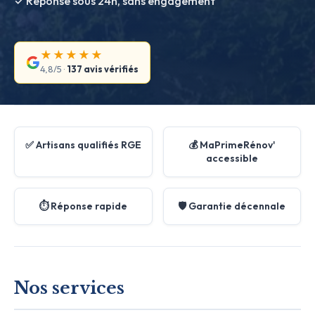
✓ Réponse sous 24h, sans engagement
★★★★★
4,8/5 ·
137 avis vérifiés
✅ Artisans qualifiés RGE
💰 MaPrimeRénov'
accessible
⏱️ Réponse rapide
🛡️ Garantie décennale
Nos services