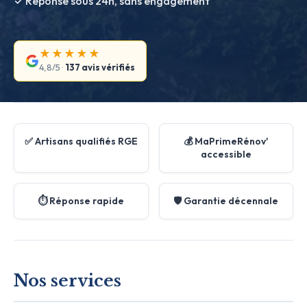
✓ Réponse sous 24h, sans engagement
★★★★★
4,8/5 ·
137 avis vérifiés
✅ Artisans qualifiés RGE
💰 MaPrimeRénov'
accessible
⏱️ Réponse rapide
🛡️ Garantie décennale
Nos services