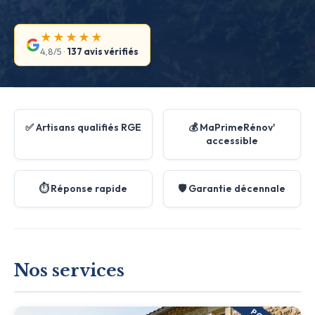
★★★★★
4,8/5 ·
137 avis vérifiés
✅ Artisans qualifiés RGE
💰 MaPrimeRénov'
accessible
⏱️ Réponse rapide
🛡️ Garantie décennale
Nos services