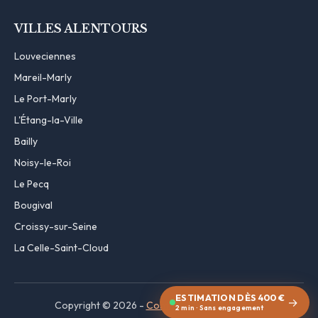
VILLES ALENTOURS
Louveciennes
Mareil-Marly
Le Port-Marly
L'Étang-la-Ville
Bailly
Noisy-le-Roi
Le Pecq
Bougival
Croissy-sur-Seine
La Celle-Saint-Cloud
ESTIMATION DÈS 400 €
→
Copyright © 2026 -
Contact
·
Mentions légales
2 min · Sans engagement