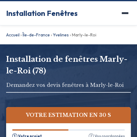
Installation Fenêtres
Accueil
›
Île-de-France
›
Yvelines
›
Marly-le-Roi
Installation de fenêtres Marly-
le-Roi (78)
Demandez vos devis fenêtres à Marly-le-Roi
VOTRE ESTIMATION EN 30 S
① Votre projet
② Vos coordonnées