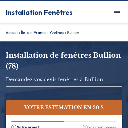
Installation Fenêtres
Accueil
›
Île-de-France
›
Yvelines
›
Bullion
Installation de fenêtres Bullion
(78)
Demandez vos devis fenêtres à Bullion
VOTRE ESTIMATION EN 30 S
① Votre projet
② Vos coordonnées