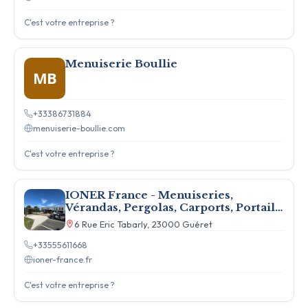
C'est votre entreprise ?
Menuiserie Boullie
MB
+33386731884
menuiserie-boullie.com
C'est votre entreprise ?
IONER France - Menuiseries,
Vérandas, Pergolas, Carports, Portails
en Creuse
6 Rue Eric Tabarly, 23000 Guéret
+33555611668
ioner-france.fr
C'est votre entreprise ?