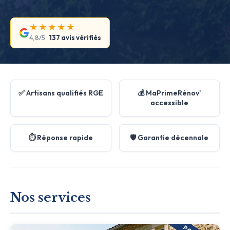
★★★★★
4,8/5 ·
137 avis vérifiés
✅ Artisans qualifiés RGE
💰 MaPrimeRénov'
accessible
⏱️ Réponse rapide
🛡️ Garantie décennale
Nos services