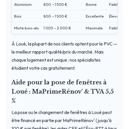
Aluminium
800 – 1 500 €
Bonne
Faible
Bois
800 – 1 500 €
Excellente
Élevé
Mixte bois-alu
1 000 – 2 000 €
Maximale
Faible
À Loué, la plupart de nos clients optent pour le PVC —
le meilleur rapport qualité/prix du marché. Mais
chaque logement est unique : nos spécialistes
étudient votre cas gratuitement.
Aide pour la pose de fenêtres à
Loué : MaPrimeRénov' & TVA 5,5
%
La pose ou le changement de fenêtres à Loué peut
être financé en partie par MaPrimeRénov' (jusqu'à
100 € par fenêtre), les aides CEE et l'Éco-PTZ à taux