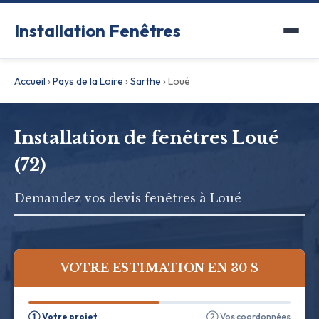
Installation Fenêtres
Accueil
›
Pays de la Loire
›
Sarthe
›
Loué
Installation de fenêtres Loué
(72)
Demandez vos devis fenêtres à Loué
VOTRE ESTIMATION EN 30 S
① Votre projet
② Vos coordonnées