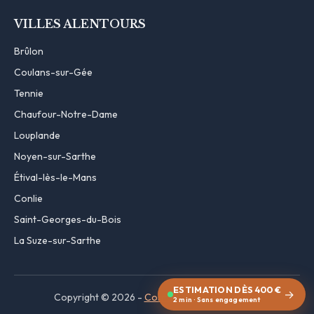
VILLES ALENTOURS
Brûlon
Coulans-sur-Gée
Tennie
Chaufour-Notre-Dame
Louplande
Noyen-sur-Sarthe
Étival-lès-le-Mans
Conlie
Saint-Georges-du-Bois
La Suze-sur-Sarthe
ESTIMATION DÈS 400 €
→
Copyright © 2026 -
Contact
·
Mentions légales
2 min · Sans engagement