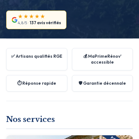
★★★★★
4,8/5 ·
137 avis vérifiés
✅ Artisans qualifiés RGE
💰 MaPrimeRénov'
accessible
⏱️ Réponse rapide
🛡️ Garantie décennale
Nos services