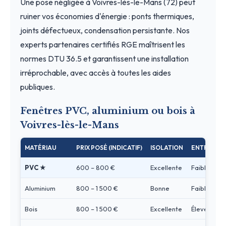
Une pose négligée à Voivres-lès-le-Mans (72) peut
ruiner vos économies d'énergie : ponts thermiques,
joints défectueux, condensation persistante. Nos
experts partenaires certifiés RGE maîtrisent les
normes DTU 36.5 et garantissent une installation
irréprochable, avec accès à toutes les aides
publiques.
Fenêtres PVC, aluminium ou bois à
Voivres-lès-le-Mans
MATÉRIAU
PRIX POSÉ (INDICATIF)
ISOLATION
ENTRETIEN
PVC ★
600 – 800 €
Excellente
Faible
Aluminium
800 – 1 500 €
Bonne
Faible
Bois
800 – 1 500 €
Excellente
Élevé