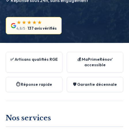
✓ Réponse sous 24h, sans engagement
★★★★★
4,8/5 ·
137 avis vérifiés
✅ Artisans qualifiés RGE
💰 MaPrimeRénov'
accessible
⏱️ Réponse rapide
🛡️ Garantie décennale
Nos services