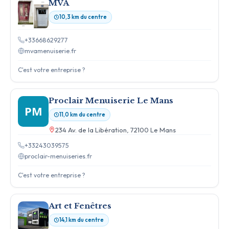
MVA
10,3 km du centre
+33668629277
mvamenuiserie.fr
C'est votre entreprise ?
Proclair Menuiserie Le Mans
PM
11,0 km du centre
234 Av. de la Libération, 72100 Le Mans
+33243039575
proclair-menuiseries.fr
C'est votre entreprise ?
Art et Fenêtres
14,1 km du centre