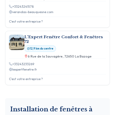
+33243241578
verandas-beauquesne.com
C'est votre entreprise ?
L'Expert Fenêtre Confort & Fenêtres
72
12,9 km du centre
6 Rue de la Sauvagère, 72650 La Bazoge
+33243233269
lexpertfenetre.fr
C'est votre entreprise ?
Installation de fenêtres à