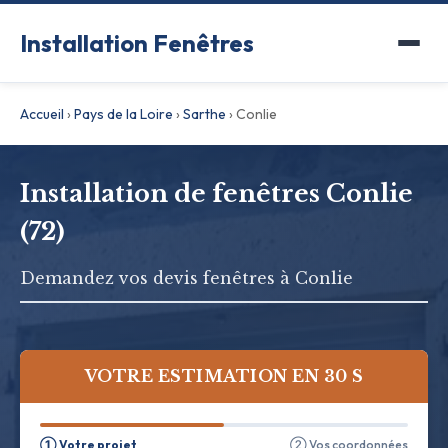
Installation Fenêtres
Accueil
›
Pays de la Loire
›
Sarthe
›
Conlie
Installation de fenêtres Conlie
(72)
Demandez vos devis fenêtres à Conlie
VOTRE ESTIMATION EN 30 S
① Votre projet
② Vos coordonnées