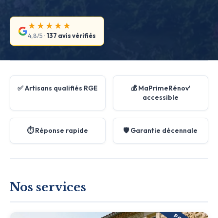
★★★★★
4,8/5 ·
137 avis vérifiés
✅ Artisans qualifiés RGE
💰 MaPrimeRénov'
accessible
⏱️ Réponse rapide
🛡️ Garantie décennale
Nos services