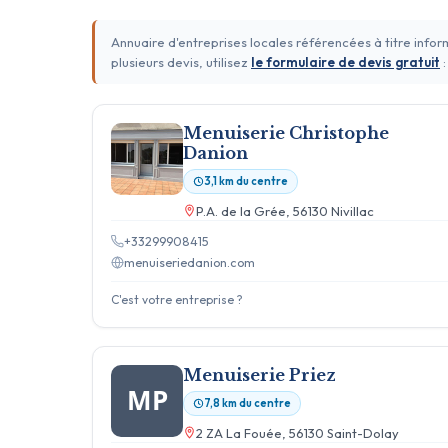
Annuaire d'entreprises locales référencées à titre info
plusieurs devis, utilisez
le formulaire de devis gratuit
:
Menuiserie Christophe
Danion
3,1 km du centre
P.A. de la Grée, 56130 Nivillac
+33299908415
menuiseriedanion.com
C'est votre entreprise ?
Menuiserie Priez
MP
7,8 km du centre
2 ZA La Fouée, 56130 Saint-Dolay