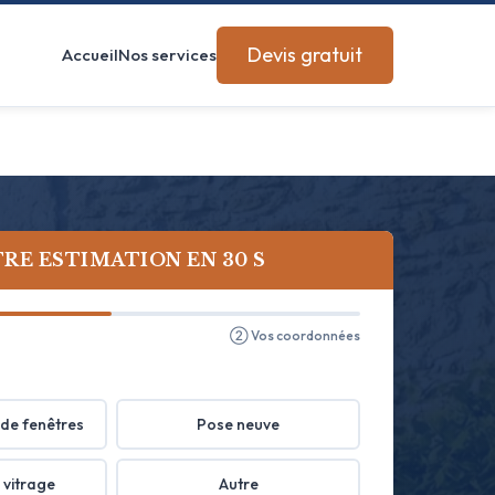
Devis gratuit
Accueil
Nos services
RE ESTIMATION EN 30 S
② Vos coordonnées
de fenêtres
Pose neuve
 vitrage
Autre