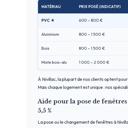
MATÉRIAU
PRIX POSÉ (INDICATIF)
PVC ★
600 – 800 €
Aluminium
800 – 1 500 €
Bois
800 – 1 500 €
Mixte bois-alu
1 000 – 2 000 €
À Nivillac, la plupart de nos clients optent pou
Mais chaque logement est unique : nos spéciali
Aide pour la pose de fenêtre
5,5 %
La pose ou le changement de fenêtres à Nivill