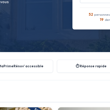
 vous
52
personnes 
19
dem
MaPrimeRénov' accessible
⏱️ Réponse rapide