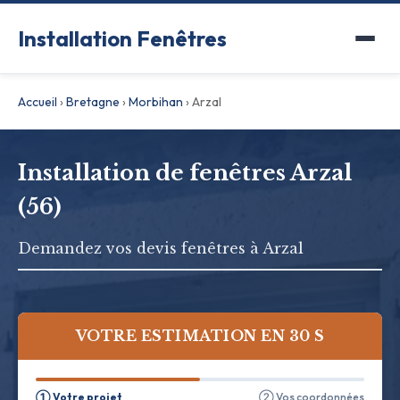
Installation Fenêtres
Accueil
›
Bretagne
›
Morbihan
›
Arzal
Installation de fenêtres Arzal
(56)
Demandez vos devis fenêtres à Arzal
VOTRE ESTIMATION EN 30 S
① Votre projet
② Vos coordonnées