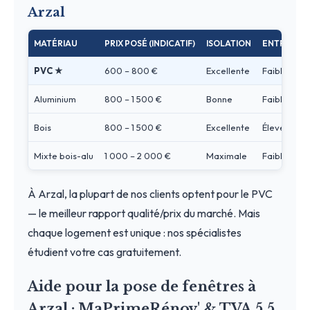
Arzal
MATÉRIAU
PRIX POSÉ (INDICATIF)
ISOLATION
ENTRETIEN
PVC ★
600 – 800 €
Excellente
Faible
Aluminium
800 – 1 500 €
Bonne
Faible
Bois
800 – 1 500 €
Excellente
Élevé
Mixte bois-alu
1 000 – 2 000 €
Maximale
Faible
À Arzal, la plupart de nos clients optent pour le PVC
— le meilleur rapport qualité/prix du marché. Mais
chaque logement est unique : nos spécialistes
étudient votre cas gratuitement.
Aide pour la pose de fenêtres à
Arzal : MaPrimeRénov' & TVA 5,5