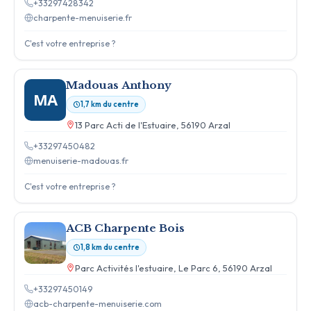
+33297428342
charpente-menuiserie.fr
C'est votre entreprise ?
Madouas Anthony
MA
1,7 km du centre
13 Parc Acti de l'Estuaire, 56190 Arzal
+33297450482
menuiserie-madouas.fr
C'est votre entreprise ?
ACB Charpente Bois
1,8 km du centre
Parc Activités l'estuaire, Le Parc 6, 56190 Arzal
+33297450149
acb-charpente-menuiserie.com