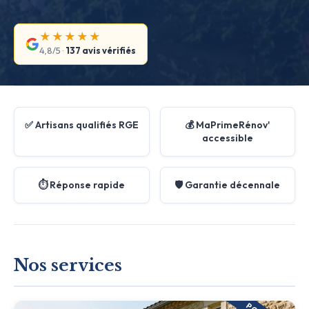
★★★★★
4,8/5 ·
137 avis vérifiés
✅ Artisans qualifiés RGE
💰 MaPrimeRénov'
accessible
⏱️ Réponse rapide
🛡️ Garantie décennale
Nos services