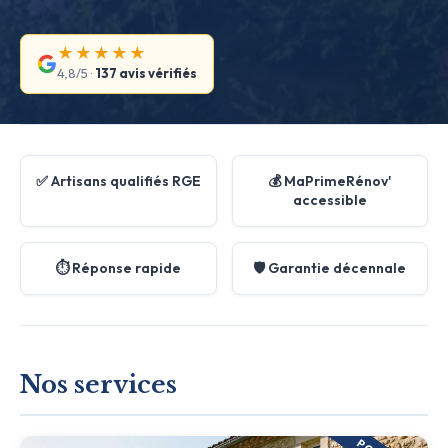
★★★★★
4,8/5 ·
137 avis vérifiés
✅ Artisans qualifiés RGE
💰 MaPrimeRénov'
accessible
⏱️ Réponse rapide
🛡️ Garantie décennale
Nos services