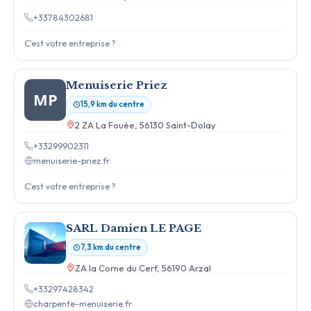
+33784302681
C'est votre entreprise ?
Menuiserie Priez
MP
15,9 km du centre
2 ZA La Fouée, 56130 Saint-Dolay
+33299902311
menuiserie-priez.fr
C'est votre entreprise ?
SARL Damien LE PAGE
7,3 km du centre
ZA la Corne du Cerf, 56190 Arzal
+33297428342
charpente-menuiserie.fr