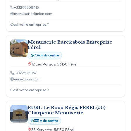
+33299908415
menuiseriedanion.com
C'est votre entreprise ?
Menuiserie Eurekabois Entreprise
Férel
736 m du centre
12 Les Pargos, 56130 Férel
+33665251167
eurekabois.com
C'est votre entreprise ?
EURL Le Roux Régis FEREL(56)
Charpente Menuiserie
331 m du centre
35 Kerverte, 56130 Férel