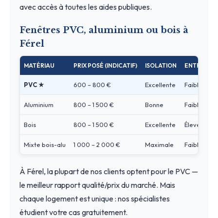
avec accès à toutes les aides publiques.
Fenêtres PVC, aluminium ou bois à
Férel
MATÉRIAU
PRIX POSÉ (INDICATIF)
ISOLATION
ENTRETIEN
PVC ★
600 – 800 €
Excellente
Faible
Aluminium
800 – 1 500 €
Bonne
Faible
Bois
800 – 1 500 €
Excellente
Élevé
Mixte bois-alu
1 000 – 2 000 €
Maximale
Faible
À Férel, la plupart de nos clients optent pour le PVC —
le meilleur rapport qualité/prix du marché. Mais
chaque logement est unique : nos spécialistes
étudient votre cas gratuitement.