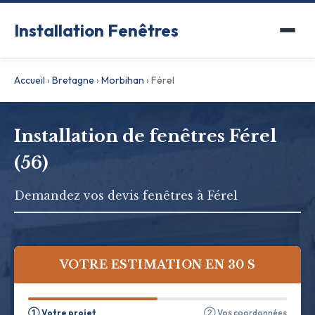
Installation Fenêtres
Accueil
›
Bretagne
›
Morbihan
›
Férel
Installation de fenêtres Férel
(56)
Demandez vos devis fenêtres à Férel
VOTRE ESTIMATION EN 30 S
① Votre projet
② Vos coordonnées