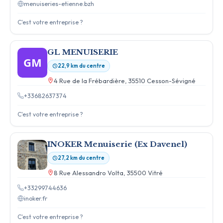
menuiseries-etienne.bzh
C'est votre entreprise ?
GL MENUISERIE
GM
22,9 km du centre
4 Rue de la Frébardière, 35510 Cesson-Sévigné
+33682637374
C'est votre entreprise ?
INOKER Menuiserie (Ex Davenel)
27,2 km du centre
8 Rue Alessandro Volta, 35500 Vitré
+33299744636
inoker.fr
C'est votre entreprise ?