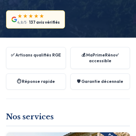
★★★★★
4,8/5 ·
137 avis vérifiés
✅ Artisans qualifiés RGE
💰 MaPrimeRénov'
accessible
⏱️ Réponse rapide
🛡️ Garantie décennale
Nos services