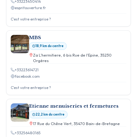
+33223450414
espritouverture.fr
C'est votre entreprise ?
MBS
18,9 km du centre
Za L'hermitiere, 6 bis Rue de l'Epine, 35230
Orgères
+33223614721
facebook.com
C'est votre entreprise ?
Etienne menuiseries et fermetures
22,2 km du centre
17 Rue du Chêne Vert, 35470 Bain-de-Bretagne
+33256480165