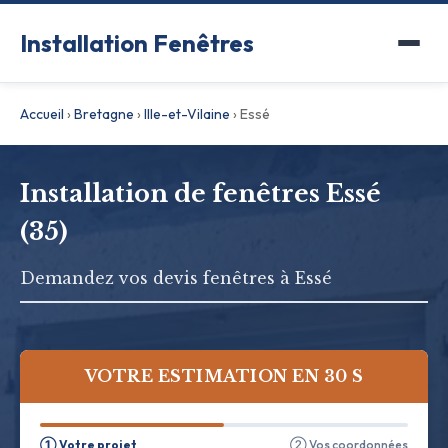
Installation Fenêtres
Accueil
›
Bretagne
›
Ille-et-Vilaine
›
Essé
Installation de fenêtres Essé
(35)
Demandez vos devis fenêtres à Essé
VOTRE ESTIMATION EN 30 S
① Votre projet
② Vos coordonnées