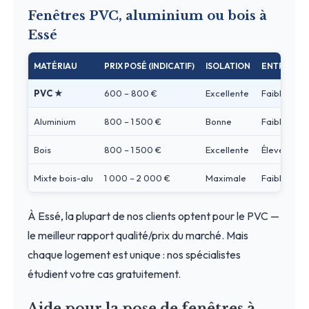
Fenêtres PVC, aluminium ou bois à
Essé
MATÉRIAU
PRIX POSÉ (INDICATIF)
ISOLATION
ENTRETIEN
PVC ★
600 – 800 €
Excellente
Faible
Aluminium
800 – 1 500 €
Bonne
Faible
Bois
800 – 1 500 €
Excellente
Élevé
Mixte bois-alu
1 000 – 2 000 €
Maximale
Faible
À Essé, la plupart de nos clients optent pour le PVC —
le meilleur rapport qualité/prix du marché. Mais
chaque logement est unique : nos spécialistes
étudient votre cas gratuitement.
Aide pour la pose de fenêtres à