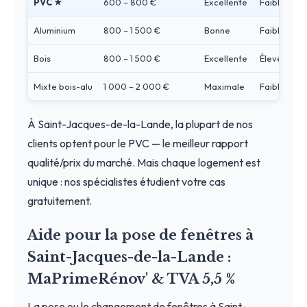
PVC ★
600 – 800 €
Excellente
Faible
Aluminium
800 – 1 500 €
Bonne
Faible
Bois
800 – 1 500 €
Excellente
Élevé
Mixte bois-alu
1 000 – 2 000 €
Maximale
Faible
À Saint-Jacques-de-la-Lande, la plupart de nos
clients optent pour le PVC — le meilleur rapport
qualité/prix du marché. Mais chaque logement est
unique : nos spécialistes étudient votre cas
gratuitement.
Aide pour la pose de fenêtres à
Saint-Jacques-de-la-Lande :
MaPrimeRénov' & TVA 5,5 %
La pose ou le changement de fenêtres à Saint-