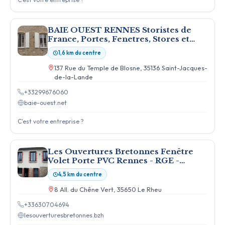
BAIE OUEST RENNES Storistes de
France, Portes, Fenetres, Stores et
Volets
1,6 km du centre
137 Rue du Temple de Blosne, 35136 Saint-Jacques-
de-la-Lande
+33299676060
baie-ouest.net
C'est votre entreprise ?
Les Ouvertures Bretonnes Fenêtre
Volet Porte PVC Rennes - RGE -
Poseur Installateur Menuisier
4,5 km du centre
8 All. du Chêne Vert, 35650 Le Rheu
+33630704694
lesouverturesbretonnes.bzh