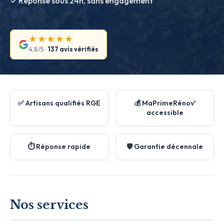
✓ Réponse sous 24h, sans engagement
★★★★★
4,8/5 ·
137 avis vérifiés
✅ Artisans qualifiés RGE
💰 MaPrimeRénov'
accessible
⏱️ Réponse rapide
🛡️ Garantie décennale
Nos services