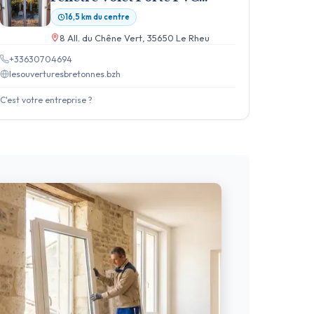
Rennes - RGE - Poseur
16,5 km du centre
Installateur Menuisier
8 All. du Chêne Vert, 35650 Le Rheu
+33630704694
lesouverturesbretonnes.bzh
C'est votre entreprise ?