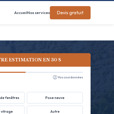
Devis gratuit
Accueil
Nos services
RE ESTIMATION EN 30 S
② Vos coordonnées
de fenêtres
Pose neuve
 vitrage
Autre