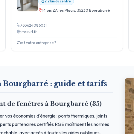
2,2 km du centre
14 bis ZA les Placis, 35230 Bourgbarré
+33624086031
jmreurl.fr
C'est votre entreprise ?
à Bourgbarré : guide et tarifs
 de fenêtres à Bourgbarré (35)
er vos économies d'énergie : ponts thermiques, joints
erts partenaires certifiés RGE maîtrisent les normes
prochable, avec accès à toutes les aides publiques.