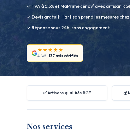
✓ TVA à 5,5% et MaPrimeRénov' avec artisan RG
✓ Devis gratuit : l'artisan prend les mesures chez
✓ Réponse sous 24h, sans engagement
★★★★★
4,8/5 ·
137 avis vérifiés
✅ Artisans qualifiés RGE
💰 
Nos services