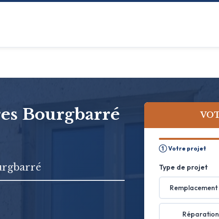
tres Bourgbarré
VOT
① Votre projet
urgbarré
Type de projet
Remplacement 
Réparation