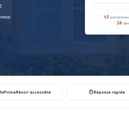
E
 vous
43
personnes 
28
dem
MaPrimeRénov' accessible
⏱️ Réponse rapide