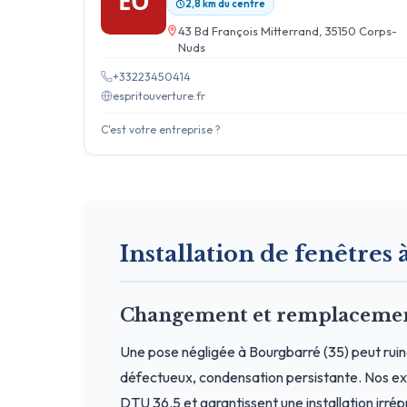
EO
2,8 km du centre
43 Bd François Mitterrand, 35150 Corps-
Nuds
+33223450414
espritouverture.fr
C'est votre entreprise ?
Installation de fenêtres 
Changement et remplacement
Une pose négligée à Bourgbarré (35) peut ruin
défectueux, condensation persistante. Nos exp
DTU 36.5 et garantissent une installation irré