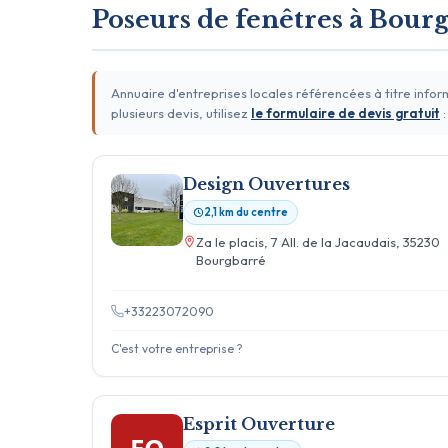
Poseurs de fenêtres à Bour
Annuaire d'entreprises locales référencées à titre info
plusieurs devis, utilisez
le formulaire de devis gratuit
:
Design Ouvertures
2,1 km du centre
Za le placis, 7 All. de la Jacaudais, 35230
Bourgbarré
+33223072090
C'est votre entreprise ?
Esprit Ouverture