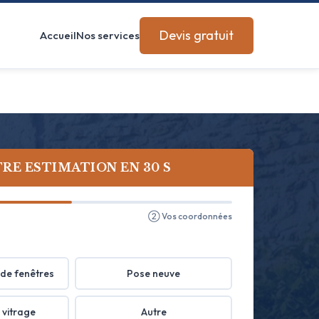
Devis gratuit
Accueil
Nos services
RE ESTIMATION EN 30 S
② Vos coordonnées
de fenêtres
Pose neuve
 vitrage
Autre