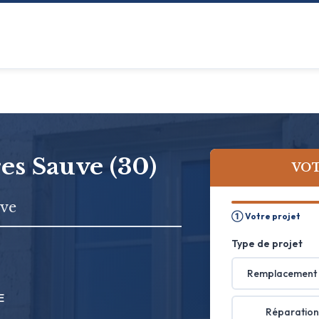
res Sauve (30)
VOT
uve
① Votre projet
Type de projet
Remplacement 
E
Réparation