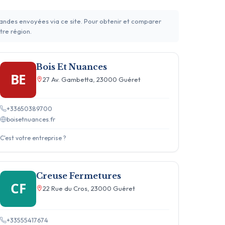
mandes envoyées via ce site. Pour obtenir et comparer
tre région.
Bois Et Nuances
BE
27 Av. Gambetta, 23000 Guéret
+33650389700
boisetnuances.fr
C'est votre entreprise ?
Creuse Fermetures
CF
22 Rue du Cros, 23000 Guéret
+33555417674