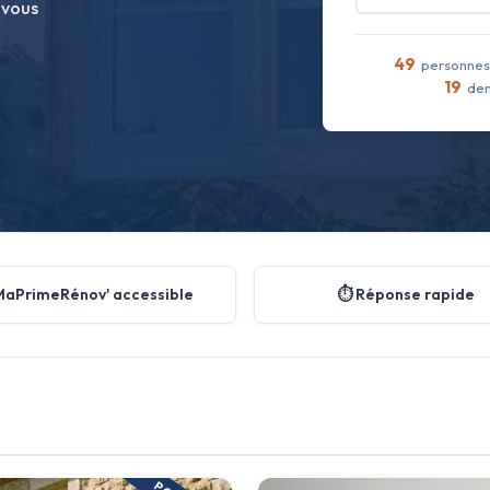
 vous
49
personnes 
19
dem
MaPrimeRénov' accessible
⏱️ Réponse rapide