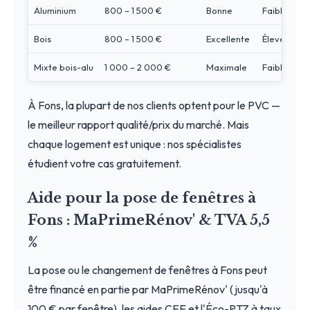
Aluminium
800 – 1 500 €
Bonne
Faible
Bois
800 – 1 500 €
Excellente
Élevé
Mixte bois-alu
1 000 – 2 000 €
Maximale
Faible
À Fons, la plupart de nos clients optent pour le PVC —
le meilleur rapport qualité/prix du marché. Mais
chaque logement est unique : nos spécialistes
étudient votre cas gratuitement.
Aide pour la pose de fenêtres à
Fons : MaPrimeRénov' & TVA 5,5
%
La pose ou le changement de fenêtres à Fons peut
être financé en partie par MaPrimeRénov' (jusqu'à
100 € par fenêtre), les aides CEE et l'Éco-PTZ à taux