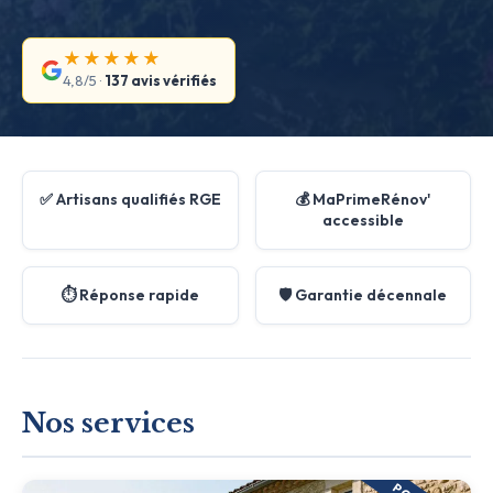
★★★★★
4,8/5 ·
137 avis vérifiés
✅ Artisans qualifiés RGE
💰 MaPrimeRénov'
accessible
⏱️ Réponse rapide
🛡️ Garantie décennale
Nos services