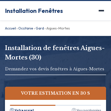
Installation Fenêtres
Accueil
›
Occitanie
›
Gard
›
Aigues-Mortes
Installation de fenêtres Aigues-
Mortes (30)
Demandez vos devis fenêtres à Aigues-Mortes
VOTRE ESTIMATION EN 30 S
① Votre projet
② Vos coordonnées