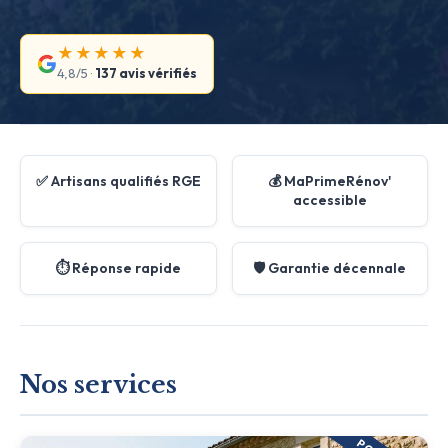
★★★★★
4,8/5 ·
137 avis vérifiés
✅ Artisans qualifiés RGE
💰 MaPrimeRénov'
accessible
⏱️ Réponse rapide
🛡️ Garantie décennale
Nos services