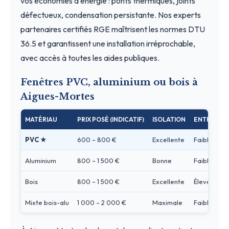
vos économies d'énergie : ponts thermiques, joints
défectueux, condensation persistante. Nos experts
partenaires certifiés RGE maîtrisent les normes DTU
36.5 et garantissent une installation irréprochable,
avec accès à toutes les aides publiques.
Fenêtres PVC, aluminium ou bois à
Aigues-Mortes
MATÉRIAU
PRIX POSÉ (INDICATIF)
ISOLATION
ENTRETIEN
PVC ★
600 – 800 €
Excellente
Faible
Aluminium
800 – 1 500 €
Bonne
Faible
Bois
800 – 1 500 €
Excellente
Élevé
Mixte bois-alu
1 000 – 2 000 €
Maximale
Faible