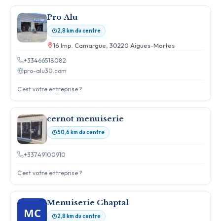
Pro Alu
2,8 km du centre
16 Imp. Camargue, 30220 Aigues-Mortes
+33466518082
pro-alu30.com
C'est votre entreprise ?
cernot menuiserie
50,6 km du centre
+33749100910
C'est votre entreprise ?
Menuiserie Chaptal
MC
2,8 km du centre