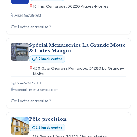
16 Imp. Camargue, 30220 Aigues-Mortes
+33466735063
C'est votre entreprise ?
Spécial Menuiseries La Grande Motte
& Lattes Maugio
8,2 km du centre
430 Quai Georges Pompidou, 34280 La Grande-
Motte
+33467617200
special-menuiseries.com
C'est votre entreprise ?
Pôle precision
2,3 km du centre
126 Rte de Nîmes, 30220 Aigues-Mortes