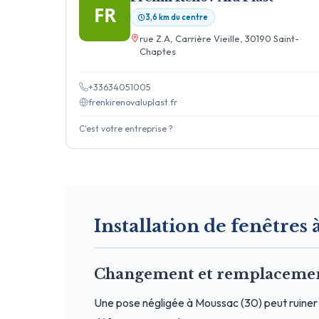
FR
3,6 km du centre
rue Z.A, Carrière Vieille, 30190 Saint-
Chaptes
+33634051005
frenkirenovaluplast.fr
C'est votre entreprise ?
Installation de fenêtres à
Changement et remplacement
Une pose négligée à Moussac (30) peut ruiner 