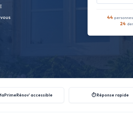
E
 vous
44
personnes 
24
dem
MaPrimeRénov' accessible
⏱️ Réponse rapide