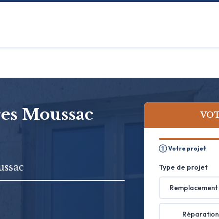
tres Moussac
VOT
① Votre projet
ussac
Type de projet
Remplacement 
Réparation