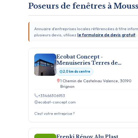
Poseurs de fenêtres à Mous
Annuaire d'entreprises locales référencées à titre info
plusieurs devis, utilisez
le formulaire de devis gratuit
:
Ecobat Concept -
Menuiseries Terres de
Fenêtre - Alès
2,0 km du centre
1 Chemin de Castelnau Valence, 30190
Brignon
+33466306953
ecobat-concept.com
C'est votre entreprise ?
Frenki Rénov Alu Plast