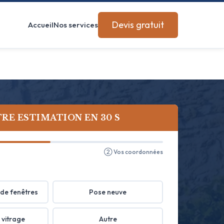
Devis gratuit
Accueil
Nos services
RE ESTIMATION EN 30 S
② Vos coordonnées
de fenêtres
Pose neuve
 vitrage
Autre