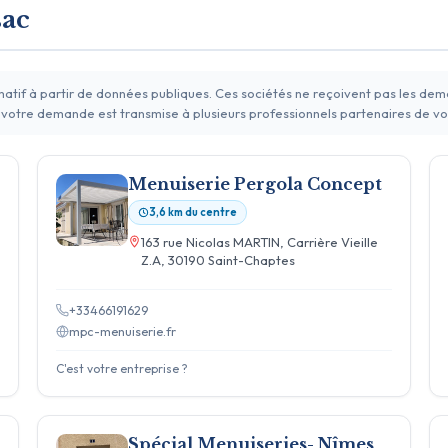
sac
rmatif à partir de données publiques. Ces sociétés ne reçoivent pas les de
 votre demande est transmise à plusieurs professionnels partenaires de vo
Menuiserie Pergola Concept
3,6 km du centre
163 rue Nicolas MARTIN, Carrière Vieille
Z.A, 30190 Saint-Chaptes
+33466191629
mpc-menuiserie.fr
C'est votre entreprise ?
Spécial Menuiseries- Nîmes