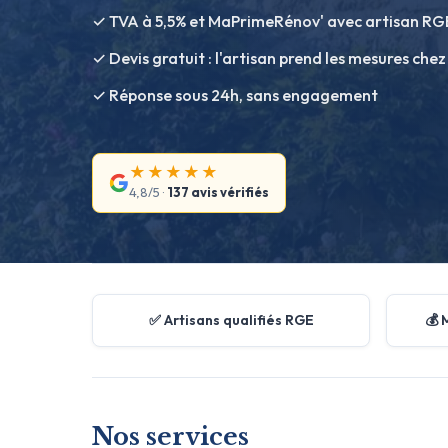
✓ TVA à 5,5% et MaPrimeRénov' avec artisan RG
✓ Devis gratuit : l'artisan prend les mesures chez
✓ Réponse sous 24h, sans engagement
★★★★★
4,8/5 ·
137 avis vérifiés
✅ Artisans qualifiés RGE
💰 
Nos services