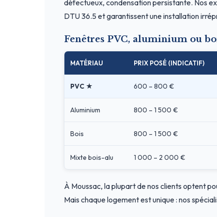
défectueux, condensation persistante. Nos exp
DTU 36.5 et garantissent une installation irré
Fenêtres PVC, aluminium ou bo
MATÉRIAU
PRIX POSÉ (INDICATIF)
PVC ★
600 – 800 €
Aluminium
800 – 1 500 €
Bois
800 – 1 500 €
Mixte bois-alu
1 000 – 2 000 €
À Moussac, la plupart de nos clients optent po
Mais chaque logement est unique : nos spéciali