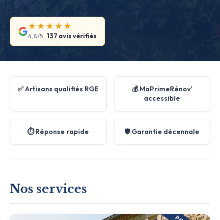
★★★★★
4,8/5 ·
137 avis vérifiés
✅ Artisans qualifiés RGE
💰 MaPrimeRénov'
accessible
⏱️ Réponse rapide
🛡️ Garantie décennale
Nos services