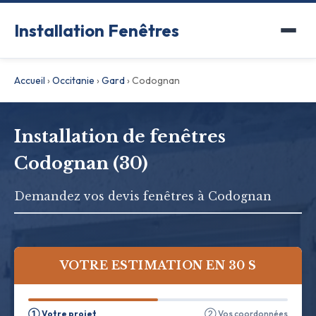
Installation Fenêtres
Accueil
›
Occitanie
›
Gard
›
Codognan
Installation de fenêtres
Codognan (30)
Demandez vos devis fenêtres à Codognan
VOTRE ESTIMATION EN 30 S
① Votre projet
② Vos coordonnées