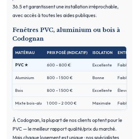
36.5 et garantissent une installation irréprochable,
avec accès à toutes les aides publiques.
Fenêtres PVC, aluminium ou bois à
Codognan
MATÉRIAU
PRIX POSÉ (INDICATIF)
ISOLATION
ENTRETIEN
PVC ★
600 – 800 €
Excellente
Faible
Aluminium
800 – 1 500 €
Bonne
Faible
Bois
800 – 1 500 €
Excellente
Élevé
Mixte bois-alu
1 000 – 2 000 €
Maximale
Faible
À Codognan, la plupart de nos clients optent pour le
PVC — le meilleur rapport qualité/prix du marché.
Mais chaque logement est unique : nos spécialistes