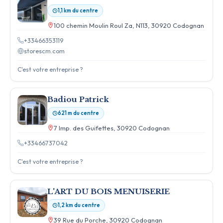
1,1 km du centre
100 chemin Moulin Roul Za, N113, 30920 Codognan
+33466353119
storescm.com
C'est votre entreprise ?
Badiou Patrick
621 m du centre
7 Imp. des Guifettes, 30920 Codognan
+33466737042
C'est votre entreprise ?
L'ART DU BOIS MENUISERIE
1,2 km du centre
39 Rue du Porche, 30920 Codognan