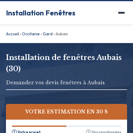
Installation Fenêtres
Accueil
›
Occitanie
›
Gard
›
Aubais
Installation de fenêtres Aubais
(30)
Demandez vos devis fenêtres à Aubais
VOTRE ESTIMATION EN 30 S
① Votre projet
② Vos coordonnées