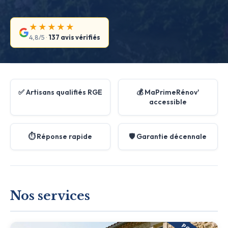
★★★★★
4,8/5 ·
137 avis vérifiés
✅ Artisans qualifiés RGE
💰 MaPrimeRénov'
accessible
⏱️ Réponse rapide
🛡️ Garantie décennale
Nos services