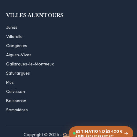
VILLES ALENTOURS
Junas
Villetelle
Congénies
Aigues-Vives
Gallargues-le-Montueux
Saturargues
Mus
Calvisson
Boisseron
Sommières
ESTIMATION DÈS 400 €
→
Copyright © 2026 -
Contact
·
Mentions légales
2 min · Sans engagement