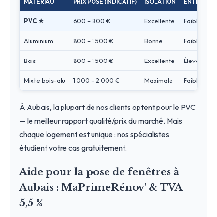
MATÉRIAU
PRIX POSÉ (INDICATIF)
ISOLATION
ENTRETIEN
PVC ★
600 – 800 €
Excellente
Faible
Aluminium
800 – 1 500 €
Bonne
Faible
Bois
800 – 1 500 €
Excellente
Élevé
Mixte bois-alu
1 000 – 2 000 €
Maximale
Faible
À Aubais, la plupart de nos clients optent pour le PVC
— le meilleur rapport qualité/prix du marché. Mais
chaque logement est unique : nos spécialistes
étudient votre cas gratuitement.
Aide pour la pose de fenêtres à
Aubais : MaPrimeRénov' & TVA
5,5 %