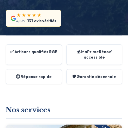
★★★★★
4,8/5 ·
137 avis vérifiés
✅ Artisans qualifiés RGE
💰 MaPrimeRénov'
accessible
⏱️ Réponse rapide
🛡️ Garantie décennale
Nos services