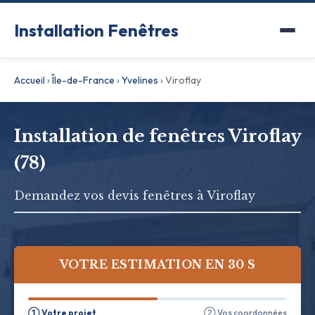
Installation Fenêtres
Accueil
›
Île-de-France
›
Yvelines
›
Viroflay
Installation de fenêtres Viroflay
(78)
Demandez vos devis fenêtres à Viroflay
VOTRE ESTIMATION EN 30 S
① Votre projet
② Vos coordonnées