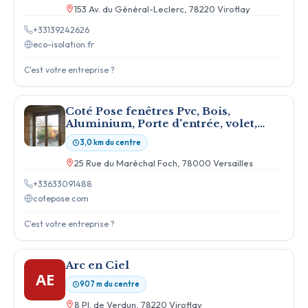
153 Av. du Général-Leclerc, 78220 Viroflay
+33139242626
eco-isolation.fr
C'est votre entreprise ?
Coté Pose fenêtres Pvc, Bois,
Aluminium, Porte d'entrée, volet,
pergola à Versailles 78
3,0 km du centre
25 Rue du Maréchal Foch, 78000 Versailles
+33633091488
cotepose.com
C'est votre entreprise ?
Arc en Ciel
AE
907 m du centre
8 Pl. de Verdun, 78220 Viroflay