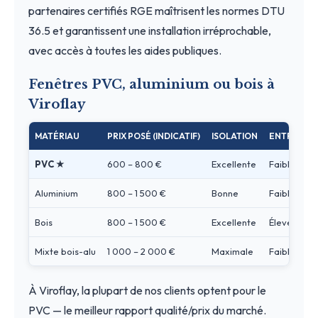
partenaires certifiés RGE maîtrisent les normes DTU
36.5 et garantissent une installation irréprochable,
avec accès à toutes les aides publiques.
Fenêtres PVC, aluminium ou bois à
Viroflay
MATÉRIAU
PRIX POSÉ (INDICATIF)
ISOLATION
ENTRETIEN
PVC ★
600 – 800 €
Excellente
Faible
Aluminium
800 – 1 500 €
Bonne
Faible
Bois
800 – 1 500 €
Excellente
Élevé
Mixte bois-alu
1 000 – 2 000 €
Maximale
Faible
À Viroflay, la plupart de nos clients optent pour le
PVC — le meilleur rapport qualité/prix du marché.