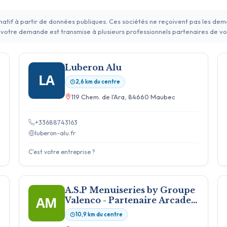
rmatif à partir de données publiques. Ces sociétés ne reçoivent pas les de
 votre demande est transmise à plusieurs professionnels partenaires de vo
Luberon Alu
LA
2,6 km du centre
119 Chem. de l'Ara, 84660 Maubec
+33688743163
luberon-alu.fr
C'est votre entreprise ?
A.S.P Menuiseries by Groupe
AM
Valenco - Partenaire Arcades
et Baies
10,9 km du centre