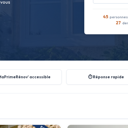
 vous
45
personnes 
27
dem
MaPrimeRénov' accessible
⏱️ Réponse rapide