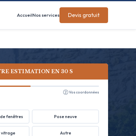
Devis gratuit
Accueil
Nos services
RE ESTIMATION EN 30 S
② Vos coordonnées
de fenêtres
Pose neuve
 vitrage
Autre