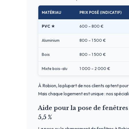
MATÉRIAU
PRIX POSÉ (INDICATIF)
PVC ★
600 – 800 €
Aluminium
800 – 1 500 €
Bois
800 – 1 500 €
Mixte bois-alu
1 000 – 2 000 €
À Robion, la plupart de nos clients optent pour
Mais chaque logement est unique : nos spéciali
Aide pour la pose de fenêtr
5,5 %
La pose ou le changement de fenêtres à Robio