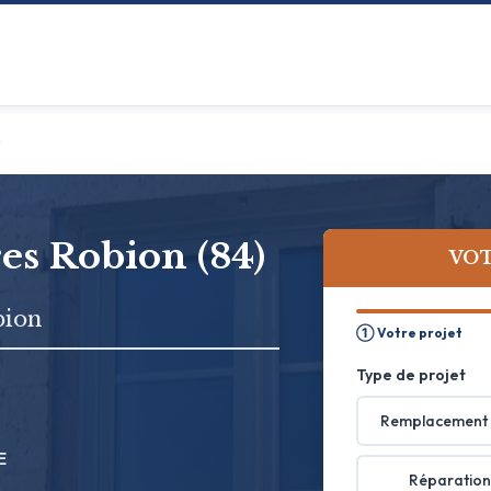
n
res Robion (84)
VOT
bion
① Votre projet
Type de projet
Remplacement 
E
Réparation