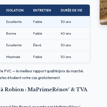
ISOLATION
ENTRETIEN
DURÉE DE VIE
Excellente
Faible
30 ans
Bonne
Faible
40 ans
Excellente
Élevé
50 ans
Maximale
Faible
50 ans
 le PVC — le meilleur rapport qualité/prix du marché.
stes étudient votre cas gratuitement.
es à Robion : MaPrimeRénov' & TVA
n peut être financé en partie par MaPrimeRénov'