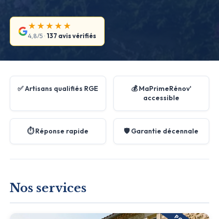
★★★★★
4,8/5 ·
137 avis vérifiés
✅ Artisans qualifiés RGE
💰 MaPrimeRénov'
accessible
⏱️ Réponse rapide
🛡️ Garantie décennale
Nos services