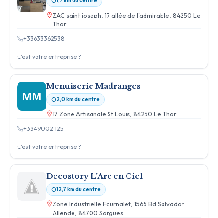
1,7 km du centre
ZAC saint joseph, 17 allée de l'admirable, 84250 Le
Thor
+33633362538
C'est votre entreprise ?
Menuiserie Madranges
MM
2,0 km du centre
17 Zone Artisanale St Louis, 84250 Le Thor
+33490021125
C'est votre entreprise ?
Decostory L'Arc en Ciel
12,7 km du centre
Zone Industrielle Fournalet, 1565 Bd Salvador
Allende, 84700 Sorgues