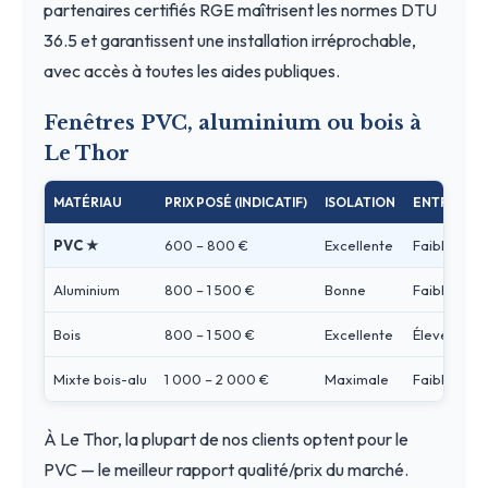
partenaires certifiés RGE maîtrisent les normes DTU
36.5 et garantissent une installation irréprochable,
avec accès à toutes les aides publiques.
Fenêtres PVC, aluminium ou bois à
Le Thor
MATÉRIAU
PRIX POSÉ (INDICATIF)
ISOLATION
ENTRETIEN
PVC ★
600 – 800 €
Excellente
Faible
Aluminium
800 – 1 500 €
Bonne
Faible
Bois
800 – 1 500 €
Excellente
Élevé
Mixte bois-alu
1 000 – 2 000 €
Maximale
Faible
À Le Thor, la plupart de nos clients optent pour le
PVC — le meilleur rapport qualité/prix du marché.