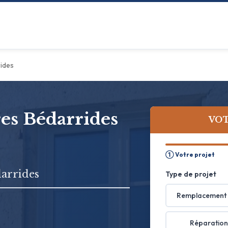
ides
res Bédarrides
VOT
① Votre projet
darrides
Type de projet
Remplacement 
Réparation