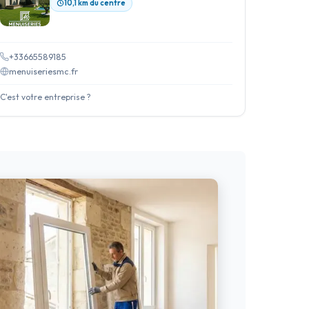
10,1 km du centre
+33665589185
menuiseriesmc.fr
C'est votre entreprise ?