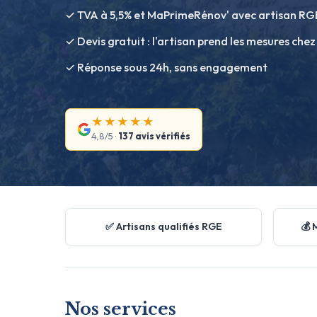
✓ TVA à 5,5% et MaPrimeRénov' avec artisan RG
✓ Devis gratuit : l'artisan prend les mesures chez
✓ Réponse sous 24h, sans engagement
★★★★★
4,8/5 ·
137 avis vérifiés
✅ Artisans qualifiés RGE
💰 
Nos services