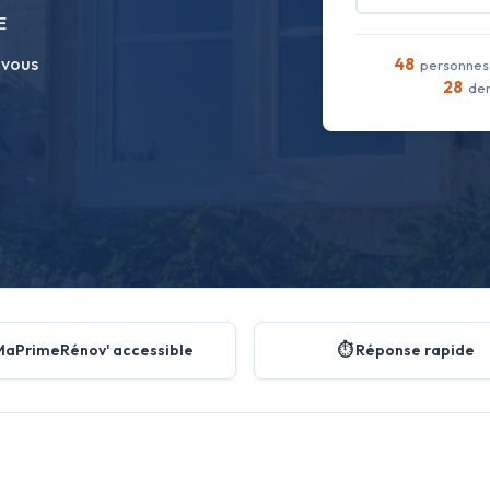
E
 vous
48
personnes 
28
dem
MaPrimeRénov' accessible
⏱️ Réponse rapide