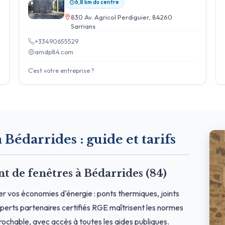
6,8 km du centre
830 Av. Agricol Perdiguier, 84260
Sarrians
+33490655529
amdp84.com
C'est votre entreprise ?
 Bédarrides : guide et tarifs
de fenêtres à Bédarrides (84)
r vos économies d'énergie : ponts thermiques, joints
erts partenaires certifiés RGE maîtrisent les normes
prochable, avec accès à toutes les aides publiques.