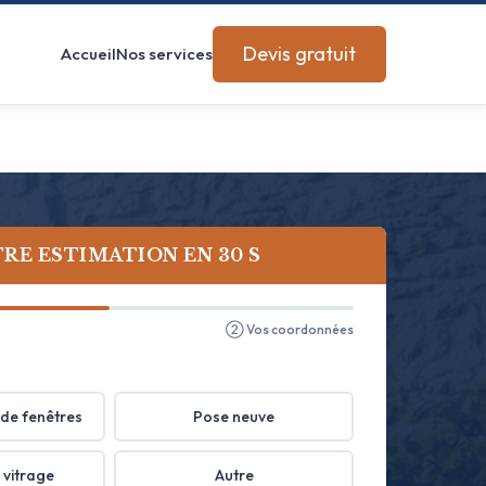
Devis gratuit
Accueil
Nos services
RE ESTIMATION EN 30 S
② Vos coordonnées
de fenêtres
Pose neuve
 vitrage
Autre