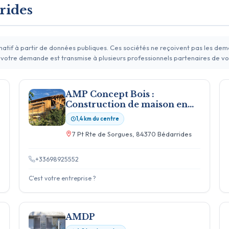
rides
rmatif à partir de données publiques. Ces sociétés ne reçoivent pas les de
 votre demande est transmise à plusieurs professionnels partenaires de vo
AMP Concept Bois :
Construction de maison en
bois, menuiserie et
1,4 km du centre
ébénisterie en Vaucluse
7 Pt Rte de Sorgues, 84370 Bédarrides
+33698925552
C'est votre entreprise ?
AMDP