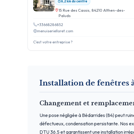
6,2 km du centre
15 Rue des Cassis, 84210 Althen-des-
Paluds
+33668286852
menuiserielloret.com
C'est votre entreprise ?
Installation de fenêtres à
Changement et remplacement 
Une pose négligée à Bédarrides (84) peut ruine
défectueux, condensation persistante. Nos exp
DTU 36.5 et garantissent une installation irré