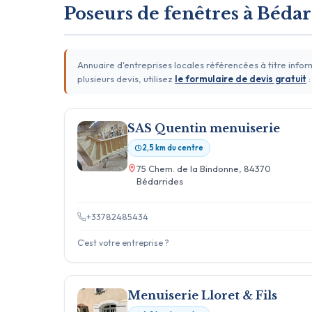
Poseurs de fenêtres à Bédar
Annuaire d'entreprises locales référencées à titre info
plusieurs devis, utilisez
le formulaire de devis gratuit
:
SAS Quentin menuiserie
2,5 km du centre
75 Chem. de la Bindonne, 84370
Bédarrides
+33782485434
C'est votre entreprise ?
Menuiserie Lloret & Fils