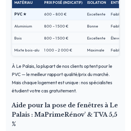
MATÉRIAU
PRIX POSÉ (INDICATIF)
ISOLATION
ENTRETIEN
PVC ★
600 – 800 €
Excellente
Faible
Aluminium
800 – 1 500 €
Bonne
Faible
Bois
800 – 1 500 €
Excellente
Élevé
Mixte bois-alu
1 000 – 2 000 €
Maximale
Faible
À Le Palais, la plupart de nos clients optent pour le
PVC — le meilleur rapport qualité/prix du marché.
Mais chaque logement est unique : nos spécialistes
étudient votre cas gratuitement.
Aide pour la pose de fenêtres à Le
Palais : MaPrimeRénov' & TVA 5,5
%