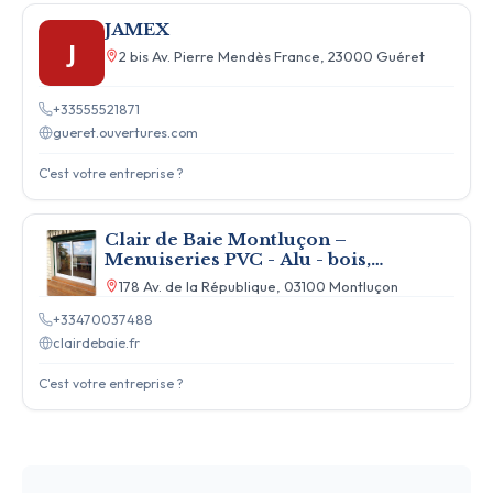
JAMEX
J
2 bis Av. Pierre Mendès France, 23000 Guéret
+33555521871
gueret.ouvertures.com
C'est votre entreprise ?
Clair de Baie Montluçon –
Menuiseries PVC - Alu - bois,
Fenêtres, Portes, Volets...
178 Av. de la République, 03100 Montluçon
+33470037488
clairdebaie.fr
C'est votre entreprise ?