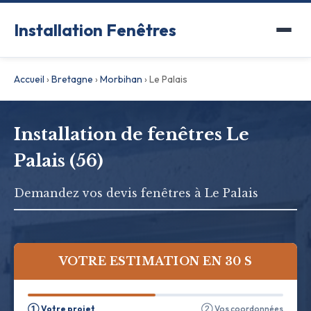
Installation Fenêtres
Accueil
›
Bretagne
›
Morbihan
›
Le Palais
Installation de fenêtres Le
Palais (56)
Demandez vos devis fenêtres à Le Palais
VOTRE ESTIMATION EN 30 S
① Votre projet
② Vos coordonnées