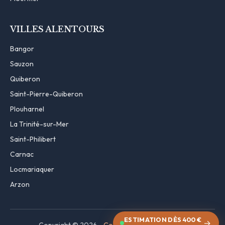
VILLES ALENTOURS
Bangor
Sauzon
Quiberon
Saint-Pierre-Quiberon
Plouharnel
La Trinité-sur-Mer
Saint-Philibert
Carnac
Locmariaquer
Arzon
ESTIMATION DÈS 400 €
→
Copyright © 2026 -
Contact
·
Mentions légales