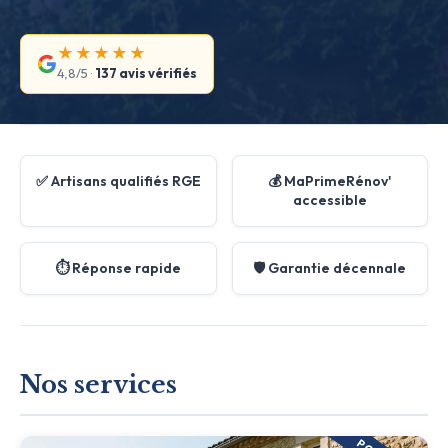
★★★★★
4,8/5 ·
137 avis vérifiés
✅ Artisans qualifiés RGE
💰 MaPrimeRénov'
accessible
⏱️ Réponse rapide
🛡️ Garantie décennale
Nos services