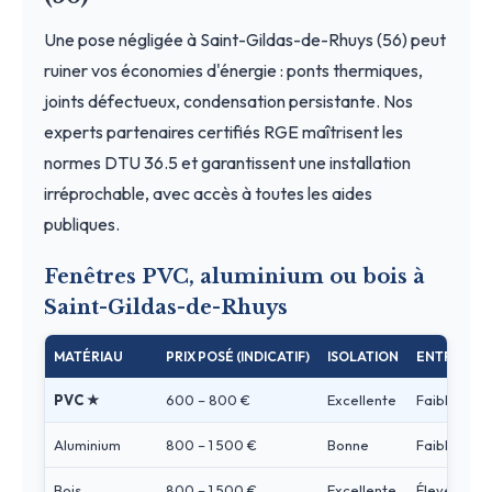
Une pose négligée à Saint-Gildas-de-Rhuys (56) peut
ruiner vos économies d'énergie : ponts thermiques,
joints défectueux, condensation persistante. Nos
experts partenaires certifiés RGE maîtrisent les
normes DTU 36.5 et garantissent une installation
irréprochable, avec accès à toutes les aides
publiques.
Fenêtres PVC, aluminium ou bois à
Saint-Gildas-de-Rhuys
MATÉRIAU
PRIX POSÉ (INDICATIF)
ISOLATION
ENTRETIEN
PVC ★
600 – 800 €
Excellente
Faible
Aluminium
800 – 1 500 €
Bonne
Faible
Bois
800 – 1 500 €
Excellente
Élevé