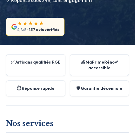
✓ Réponse sous 24h, sans engagement
★★★★★
4,8/5 ·
137 avis vérifiés
✅ Artisans qualifiés RGE
💰 MaPrimeRénov'
accessible
⏱️ Réponse rapide
🛡️ Garantie décennale
Nos services