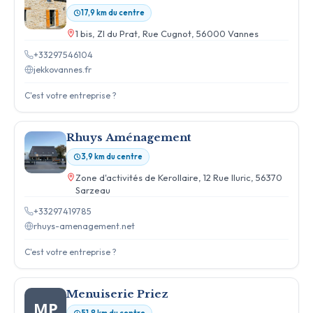
17,9 km du centre
1 bis, ZI du Prat, Rue Cugnot, 56000 Vannes
+33297546104
jekkovannes.fr
C'est votre entreprise ?
Rhuys Aménagement
3,9 km du centre
Zone d'activités de Kerollaire, 12 Rue Iluric, 56370
Sarzeau
+33297419785
rhuys-amenagement.net
C'est votre entreprise ?
Menuiserie Priez
MP
51,8 km du centre