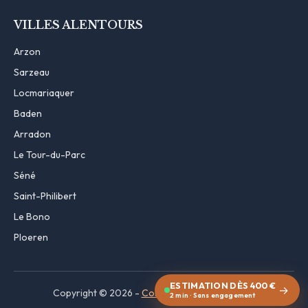
VILLES ALENTOURS
Arzon
Sarzeau
Locmariaquer
Baden
Arradon
Le Tour-du-Parc
Séné
Saint-Philibert
Le Bono
Ploeren
ESTIMATION DÈS 400 €
→
Copyright © 2026 -
Contact
·
Mentions légales
2 min · Sans engagement