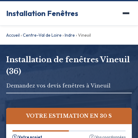
Installation Fenêtres
Accueil
›
Centre-Val de Loire
›
Indre
›
Vineuil
Installation de fenêtres Vineuil
(36)
Demandez vos devis fenêtres à Vineuil
VOTRE ESTIMATION EN 30 S
① Votre projet
② Vos coordonnées