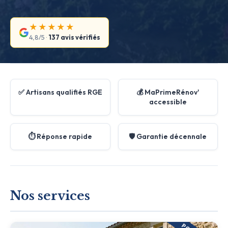
★★★★★
4,8/5 ·
137 avis vérifiés
✅ Artisans qualifiés RGE
💰 MaPrimeRénov'
accessible
⏱️ Réponse rapide
🛡️ Garantie décennale
Nos services