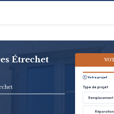
res Étrechet
VOT
① Votre projet
echet
Type de projet
Remplacement 
Réparation