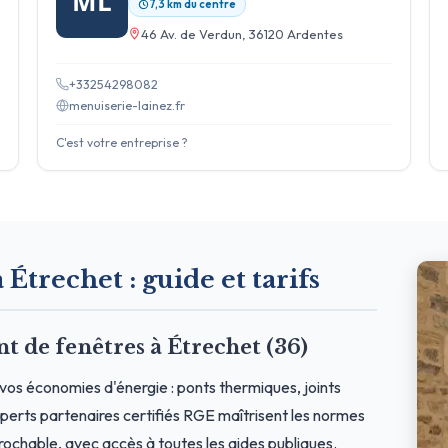
ML
7,3 km du centre
46 Av. de Verdun, 36120 Ardentes
+33254298082
menuiserie-lainez.fr
C'est votre entreprise ?
 Étrechet : guide et tarifs
de fenêtres à Étrechet (36)
vos économies d'énergie : ponts thermiques, joints
erts partenaires certifiés RGE maîtrisent les normes
prochable, avec accès à toutes les aides publiques.