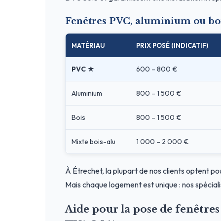
Fenêtres PVC, aluminium ou boi
MATÉRIAU
PRIX POSÉ (INDICATIF)
PVC ★
600 – 800 €
Aluminium
800 – 1 500 €
Bois
800 – 1 500 €
Mixte bois-alu
1 000 – 2 000 €
À Étrechet, la plupart de nos clients optent po
Mais chaque logement est unique : nos spéciali
Aide pour la pose de fenêtre