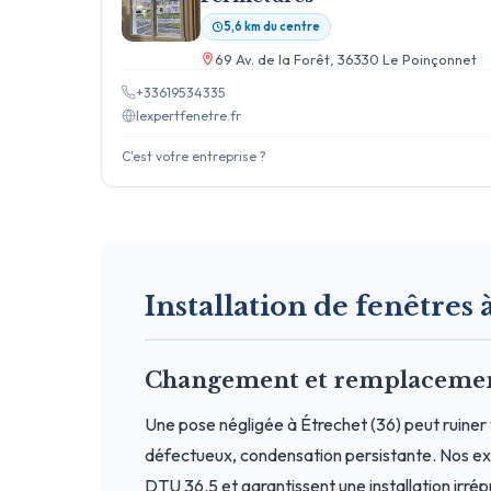
5,6 km du centre
69 Av. de la Forêt, 36330 Le Poinçonnet
+33619534335
lexpertfenetre.fr
C'est votre entreprise ?
Installation de fenêtres à
Changement et remplacement 
Une pose négligée à Étrechet (36) peut ruiner 
défectueux, condensation persistante. Nos exp
DTU 36.5 et garantissent une installation irré