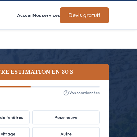
Devis gratuit
Accueil
Nos services
RE ESTIMATION EN 30 S
② Vos coordonnées
de fenêtres
Pose neuve
 vitrage
Autre