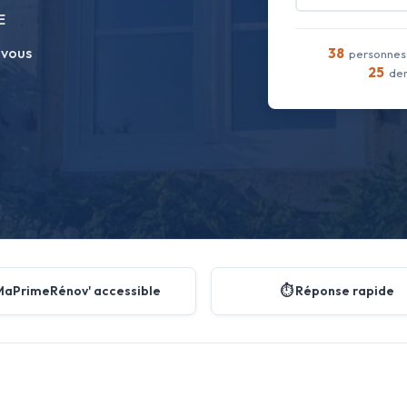
E
 vous
38
personnes 
25
dem
MaPrimeRénov' accessible
⏱️ Réponse rapide