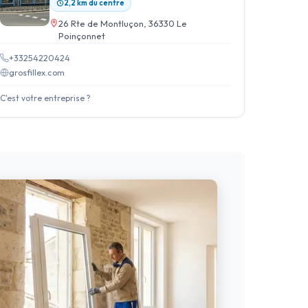
2,2 km du centre
26 Rte de Montluçon, 36330 Le
Poinçonnet
+33254220424
grosfillex.com
C'est votre entreprise ?