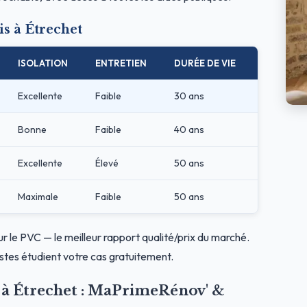
s à Étrechet
ISOLATION
ENTRETIEN
DURÉE DE VIE
Excellente
Faible
30 ans
Bonne
Faible
40 ans
Excellente
Élevé
50 ans
Maximale
Faible
50 ans
ur le PVC — le meilleur rapport qualité/prix du marché.
stes étudient votre cas gratuitement.
s à Étrechet : MaPrimeRénov' &