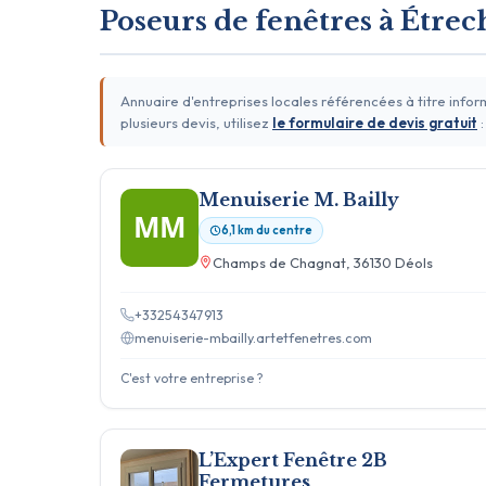
Poseurs de fenêtres à Étrec
Annuaire d'entreprises locales référencées à titre info
plusieurs devis, utilisez
le formulaire de devis gratuit
:
Menuiserie M. Bailly
MM
6,1 km du centre
Champs de Chagnat, 36130 Déols
+33254347913
menuiserie-mbailly.artetfenetres.com
C'est votre entreprise ?
L’Expert Fenêtre 2B
Fermetures