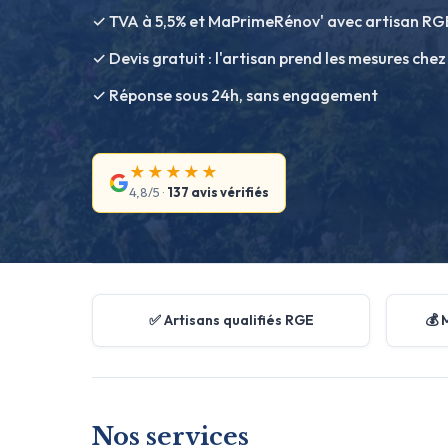
✓ TVA à 5,5% et MaPrimeRénov' avec artisan RG
✓ Devis gratuit : l'artisan prend les mesures chez
✓ Réponse sous 24h, sans engagement
★★★★★
4,8/5 ·
137 avis vérifiés
✅ Artisans qualifiés RGE
💰 
Nos services