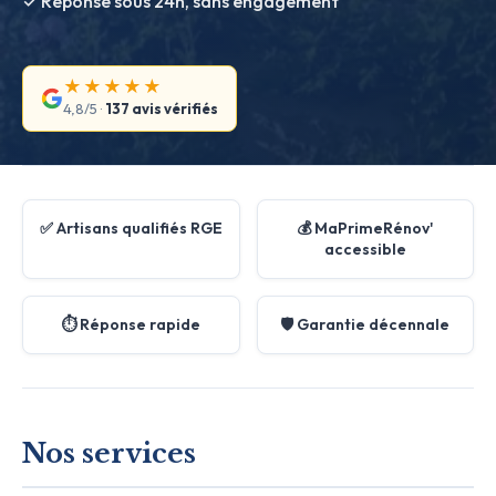
✓ Réponse sous 24h, sans engagement
★★★★★
4,8/5 ·
137 avis vérifiés
✅ Artisans qualifiés RGE
💰 MaPrimeRénov'
accessible
⏱️ Réponse rapide
🛡️ Garantie décennale
Nos services