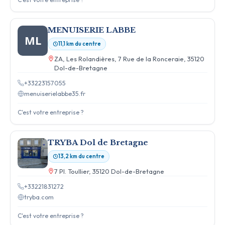
MENUISERIE LABBE
ML
11,1 km du centre
ZA, Les Rolandières, 7 Rue de la Ronceraie, 35120
Dol-de-Bretagne
+33223157055
menuiserielabbe35.fr
C'est votre entreprise ?
TRYBA Dol de Bretagne
13,2 km du centre
7 Pl. Toullier, 35120 Dol-de-Bretagne
+33221831272
tryba.com
C'est votre entreprise ?