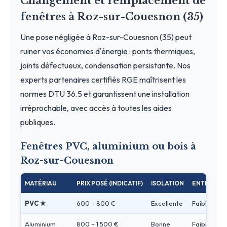
Changement et remplacement de
fenêtres à Roz-sur-Couesnon (35)
Une pose négligée à Roz-sur-Couesnon (35) peut
ruiner vos économies d'énergie : ponts thermiques,
joints défectueux, condensation persistante. Nos
experts partenaires certifiés RGE maîtrisent les
normes DTU 36.5 et garantissent une installation
irréprochable, avec accès à toutes les aides
publiques.
Fenêtres PVC, aluminium ou bois à
Roz-sur-Couesnon
MATÉRIAU
PRIX POSÉ (INDICATIF)
ISOLATION
ENTRETIEN
PVC ★
600 – 800 €
Excellente
Faible
Aluminium
800 – 1 500 €
Bonne
Faible