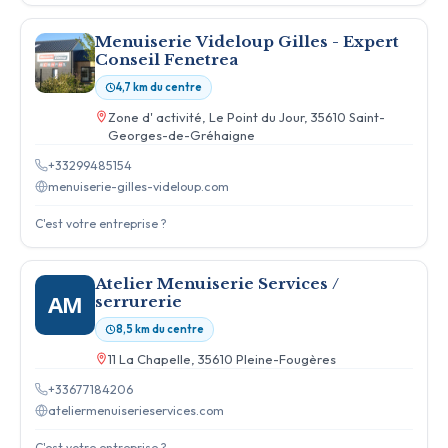
Menuiserie Videloup Gilles - Expert
Conseil Fenetrea
4,7 km du centre
Zone d' activité, Le Point du Jour, 35610 Saint-
Georges-de-Gréhaigne
+33299485154
menuiserie-gilles-videloup.com
C'est votre entreprise ?
Atelier Menuiserie Services /
AM
serrurerie
8,5 km du centre
11 La Chapelle, 35610 Pleine-Fougères
+33677184206
ateliermenuiserieservices.com
C'est votre entreprise ?