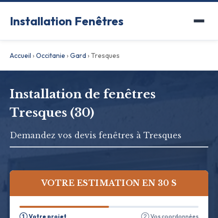
Installation Fenêtres
Accueil
›
Occitanie
›
Gard
›
Tresques
Installation de fenêtres
Tresques (30)
Demandez vos devis fenêtres à Tresques
VOTRE ESTIMATION EN 30 S
① Votre projet
② Vos coordonnées