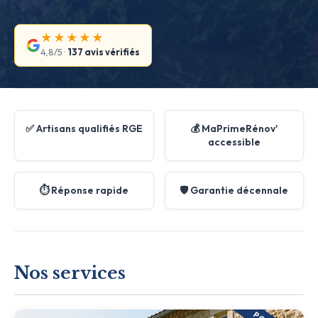
★★★★★
4,8/5 ·
137 avis vérifiés
✅ Artisans qualifiés RGE
💰 MaPrimeRénov'
accessible
⏱️ Réponse rapide
🛡️ Garantie décennale
Nos services