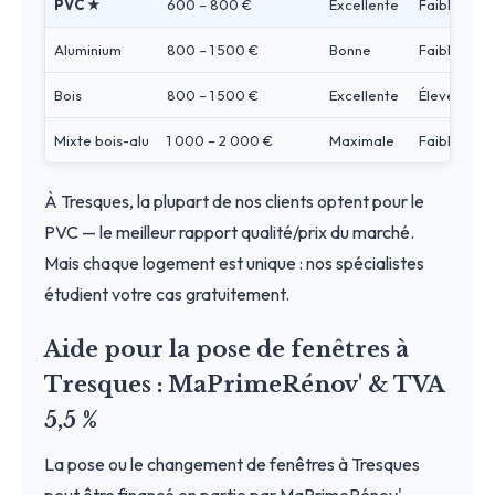
PVC ★
600 – 800 €
Excellente
Faible
Aluminium
800 – 1 500 €
Bonne
Faible
Bois
800 – 1 500 €
Excellente
Élevé
Mixte bois-alu
1 000 – 2 000 €
Maximale
Faible
À Tresques, la plupart de nos clients optent pour le
PVC — le meilleur rapport qualité/prix du marché.
Mais chaque logement est unique : nos spécialistes
étudient votre cas gratuitement.
Aide pour la pose de fenêtres à
Tresques : MaPrimeRénov' & TVA
5,5 %
La pose ou le changement de fenêtres à Tresques
peut être financé en partie par MaPrimeRénov'