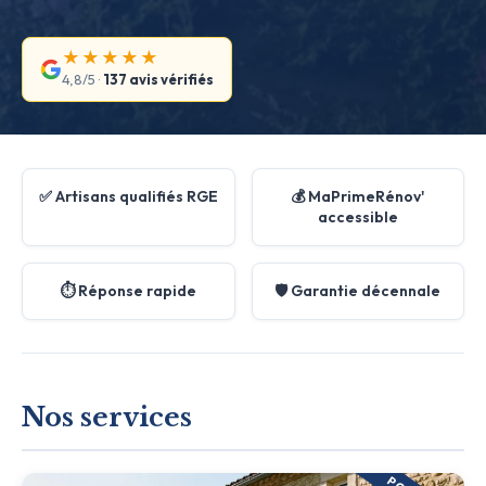
★★★★★
4,8/5 ·
137 avis vérifiés
✅ Artisans qualifiés RGE
💰 MaPrimeRénov'
accessible
⏱️ Réponse rapide
🛡️ Garantie décennale
Nos services