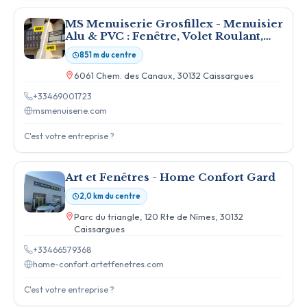
MS Menuiserie Grosfillex - Menuisier
Alu & PVC : Fenêtre, Volet Roulant,
Porte d'entrée - Caissargues
851 m du centre
6061 Chem. des Canaux, 30132 Caissargues
+33469001723
msmenuiserie.com
C'est votre entreprise ?
Art et Fenêtres - Home Confort Gard
2,0 km du centre
Parc du triangle, 120 Rte de Nîmes, 30132
Caissargues
+33466579368
home-confort.artetfenetres.com
C'est votre entreprise ?