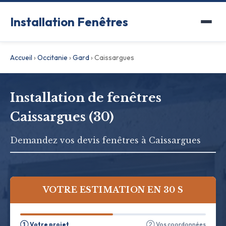
Installation Fenêtres
Accueil
›
Occitanie
›
Gard
›
Caissargues
Installation de fenêtres
Caissargues (30)
Demandez vos devis fenêtres à Caissargues
VOTRE ESTIMATION EN 30 S
① Votre projet
② Vos coordonnées