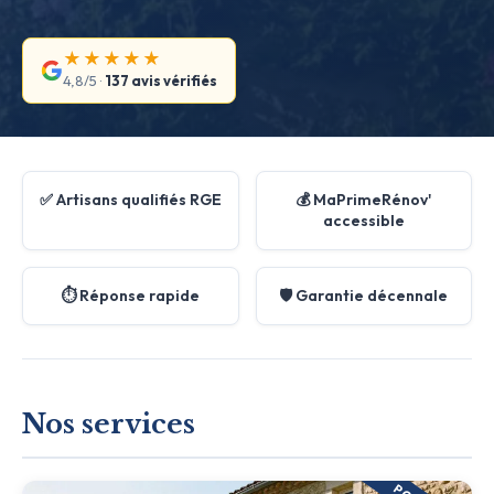
★★★★★
4,8/5 ·
137 avis vérifiés
✅ Artisans qualifiés RGE
💰 MaPrimeRénov'
accessible
⏱️ Réponse rapide
🛡️ Garantie décennale
Nos services