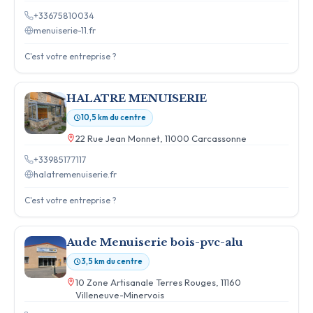
+33675810034
menuiserie-11.fr
C'est votre entreprise ?
HALATRE MENUISERIE
10,5 km du centre
22 Rue Jean Monnet, 11000 Carcassonne
+33985177117
halatremenuiserie.fr
C'est votre entreprise ?
Aude Menuiserie bois-pvc-alu
3,5 km du centre
10 Zone Artisanale Terres Rouges, 11160
Villeneuve-Minervois