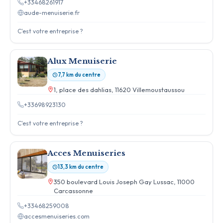
+33468261917
aude-menuiserie.fr
C'est votre entreprise ?
Alux Menuiserie
7,7 km du centre
1, place des dahlias, 11620 Villemoustaussou
+33698923130
C'est votre entreprise ?
Acces Menuiseries
13,3 km du centre
350 boulevard Louis Joseph Gay Lussac, 11000
Carcassonne
+33468259008
accesmenuiseries.com