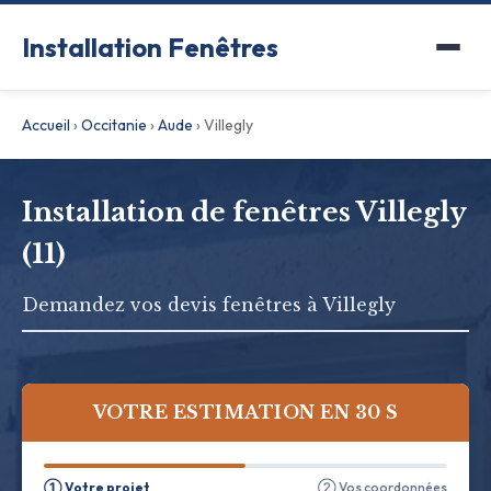
Installation Fenêtres
Accueil
›
Occitanie
›
Aude
›
Villegly
Installation de fenêtres Villegly
(11)
Demandez vos devis fenêtres à Villegly
VOTRE ESTIMATION EN 30 S
① Votre projet
② Vos coordonnées