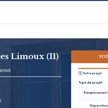
res Limoux (11)
VOT
moux
① Votre projet
Type de projet
Remplacement 
E
Réparation