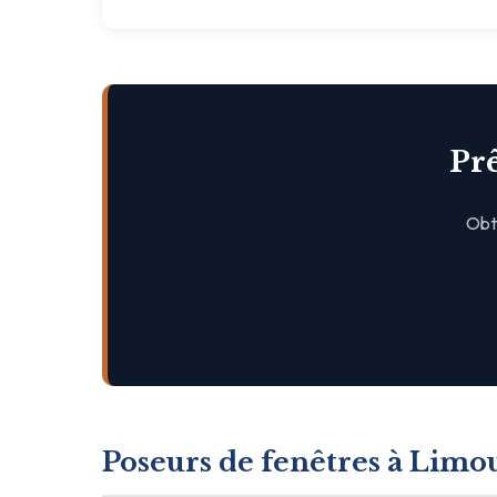
Prê
Obte
Poseurs de fenêtres à Limo