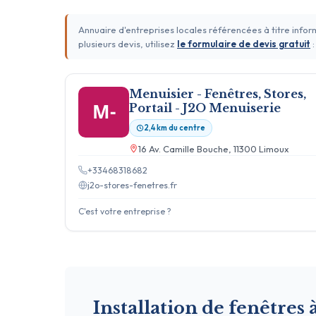
Annuaire d'entreprises locales référencées à titre info
plusieurs devis, utilisez
le formulaire de devis gratuit
:
Menuisier - Fenêtres, Stores,
M-
Portail - J2O Menuiserie
2,4 km du centre
16 Av. Camille Bouche, 11300 Limoux
+33468318682
j2o-stores-fenetres.fr
C'est votre entreprise ?
Installation de fenêtres 