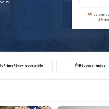
 vous
40
personnes 
24
dem
MaPrimeRénov' accessible
⏱️ Réponse rapide