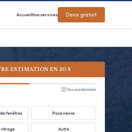
Devis gratuit
Accueil
Nos services
RE ESTIMATION EN 30 S
② Vos coordonnées
de fenêtres
Pose neuve
 vitrage
Autre