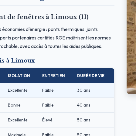
de fenêtres à Limoux (11)
s économies d'énergie : ponts thermiques, joints
erts partenaires certifiés RGE maîtrisent les normes
prochable, avec accès à toutes les aides publiques.
is à Limoux
ISOLATION
ENTRETIEN
DURÉE DE VIE
Excellente
Faible
30 ans
Bonne
Faible
40 ans
Excellente
Élevé
50 ans
Maximale
Faible
50 ans