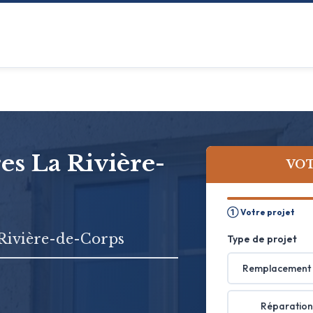
res La Rivière-
VOT
① Votre projet
 Rivière-de-Corps
Type de projet
Remplacement 
Réparation