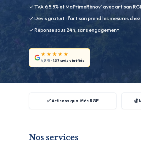
✓ TVA à 5,5% et MaPrimeRénov' avec artisan RG
✓ Devis gratuit : l'artisan prend les mesures chez
✓ Réponse sous 24h, sans engagement
★★★★★
4,8/5 ·
137 avis vérifiés
✅ Artisans qualifiés RGE
💰 
Nos services