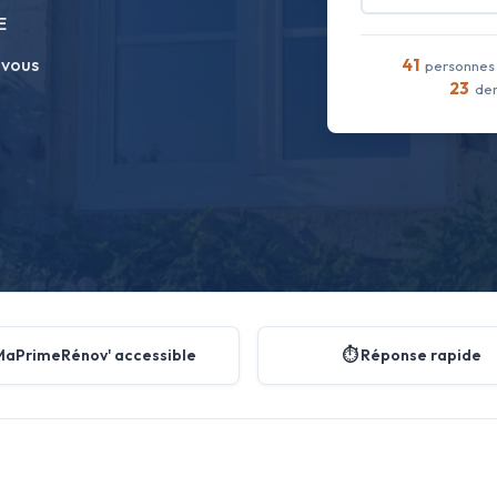
E
 vous
41
personnes 
23
dem
MaPrimeRénov' accessible
⏱️ Réponse rapide