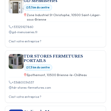
GD Menuiseries
5,1 km du centre
Zone Industriel St Christophe, 10500 Saint-Léger-
sous-Brienne
+33325927860
gd-menuiseries.fr
C'est votre entreprise ?
TDR STORES FERMETURES
PORTAILS
1,5 km du centre
Epothemont, 10500 Brienne-le-Château
+33680034537
tdr-stores-fermetures.com
C'est votre entreprise ?