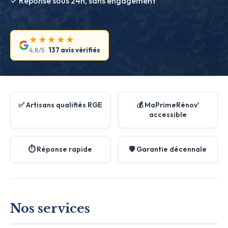
✓ Réponse sous 24h, sans engagement
★★★★★
4,8/5 ·
137 avis vérifiés
✅ Artisans qualifiés RGE
💰 MaPrimeRénov'
accessible
⏱️ Réponse rapide
🛡️ Garantie décennale
Nos services