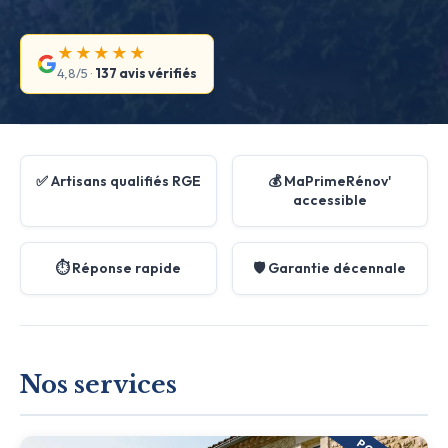
★★★★★
4,8/5 ·
137 avis vérifiés
✅ Artisans qualifiés RGE
💰 MaPrimeRénov'
accessible
⏱️ Réponse rapide
🛡️ Garantie décennale
Nos services