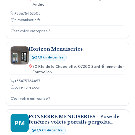
Andéol
+33675462505
r-menuiserie.fr
C'est votre entreprise ?
Horizon Menuiseries
27,0 km du centre
70 Rte de la Chapelette, 07200 Saint-Étienne-de-
Fontbellon
+33475364457
ouvertures.com
C'est votre entreprise ?
PONSERRE MENUISERIES - Pose de
PM
fenêtres volets portails pergolas
vérandas à Montélimar
13,9 km du centre