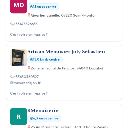
MD
1,1 km du centre
Quartier canelle, 07220 Saint-Montan
+33475526635
C'est votre entreprise ?
Artisan Menuisier Joly Sebastien
15,0 km du centre
Zone artisanal de l'enclos, 84840 Lapalud
+33650360527
menuiseriejoly.fr
C'est votre entreprise ?
RMenuiserie
R
6,3 km du centre
25 Av. Maréchal Leclerc, 07700 Bourg-Saint-