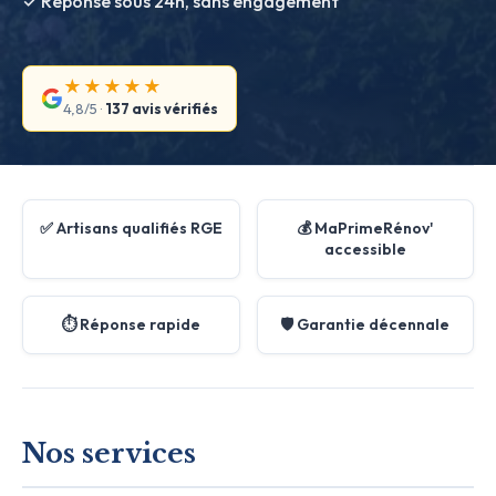
✓ Réponse sous 24h, sans engagement
★★★★★
4,8/5 ·
137 avis vérifiés
✅ Artisans qualifiés RGE
💰 MaPrimeRénov'
accessible
⏱️ Réponse rapide
🛡️ Garantie décennale
Nos services