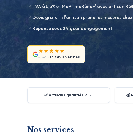
✓ TVA à 5,5% et MaPrimeRénov' avec artisan RG
✓ Devis gratuit : l'artisan prend les mesures chez
✓ Réponse sous 24h, sans engagement
★★★★★
4,8/5 ·
137 avis vérifiés
✅ Artisans qualifiés RGE
💰 
Nos services