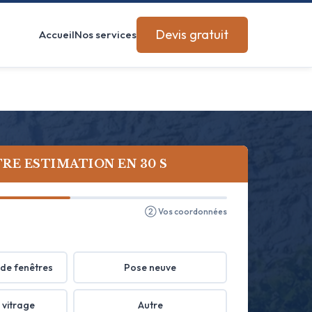
Devis gratuit
Accueil
Nos services
RE ESTIMATION EN 30 S
② Vos coordonnées
de fenêtres
Pose neuve
 vitrage
Autre