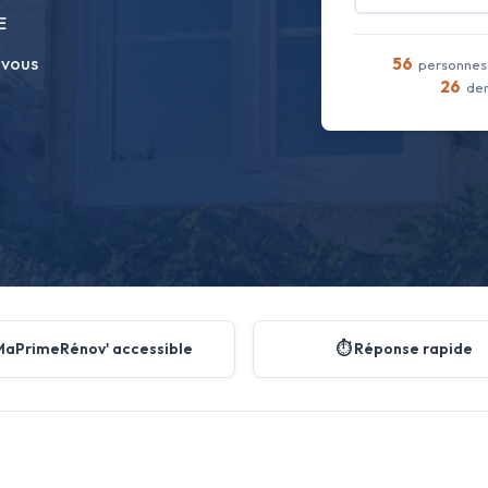
E
 vous
56
personnes 
26
dem
MaPrimeRénov' accessible
⏱️ Réponse rapide