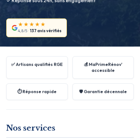
✓ Réponse sous 24h, sans engagement
★★★★★
4,8/5 ·
137 avis vérifiés
✅ Artisans qualifiés RGE
💰 MaPrimeRénov'
accessible
⏱️ Réponse rapide
🛡️ Garantie décennale
Nos services