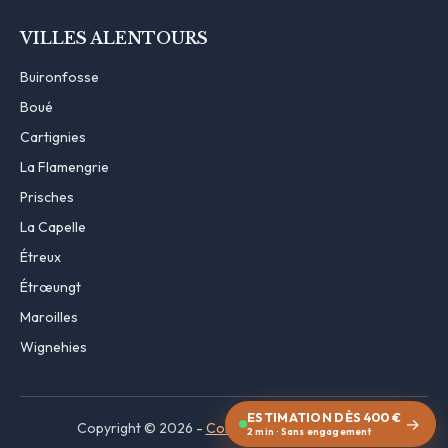
VILLES ALENTOURS
Buironfosse
Boué
Cartignies
La Flamengrie
Prisches
La Capelle
Étreux
Étrœungt
Maroilles
Wignehies
ESTIMATION DÈS 400 €
→
Copyright © 2026 -
Contact
·
Mentions légales
2 min · Sans engagement