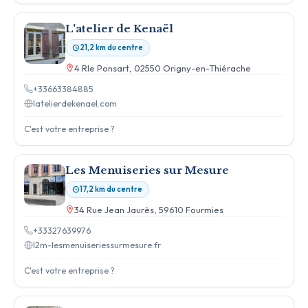
L'atelier de Kenaël
21,2 km du centre
4 Rle Ponsart, 02550 Origny-en-Thiérache
+33663384885
latelierdekenael.com
C'est votre entreprise ?
Les Menuiseries sur Mesure
17,2 km du centre
34 Rue Jean Jaurès, 59610 Fourmies
+33327639976
l2m-lesmenuiseriessurmesure.fr
C'est votre entreprise ?