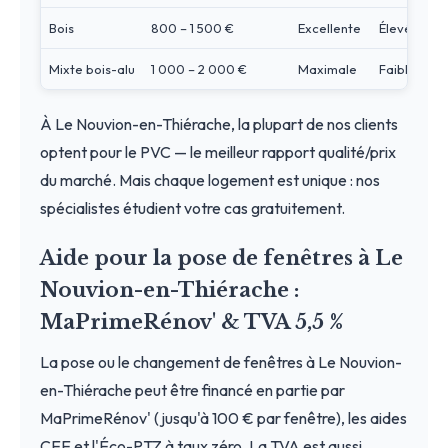
Bois
800 – 1 500 €
Excellente
Élevé
Mixte bois-alu
1 000 – 2 000 €
Maximale
Faible
À Le Nouvion-en-Thiérache, la plupart de nos clients
optent pour le PVC — le meilleur rapport qualité/prix
du marché. Mais chaque logement est unique : nos
spécialistes étudient votre cas gratuitement.
Aide pour la pose de fenêtres à Le
Nouvion-en-Thiérache :
MaPrimeRénov' & TVA 5,5 %
La pose ou le changement de fenêtres à Le Nouvion-
en-Thiérache peut être financé en partie par
MaPrimeRénov' (jusqu'à 100 € par fenêtre), les aides
CEE et l'Éco-PTZ à taux zéro. La TVA est aussi