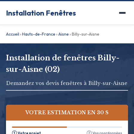
Installation Fenêtres
Accueil
›
Hauts-de-France
›
Aisne
›
Billy-sur-Aisne
Installation de fenêtres Billy-
sur-Aisne (02)
Demandez vos devis fenêtres à Billy-sur-Aisne
VOTRE ESTIMATION EN 30 S
① Votre projet
② Vos coordonnées