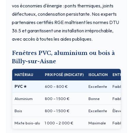
vos économies d'énergie : ponts thermiques, joints
défectueux, condensation persistante. Nos experts
partenaires certifiés RGE maîtrisent les normes DTU
36.5 et garantissent une installation irréprochable,
avec accès à toutes les aides publiques.
Fenêtres PVC, aluminium ou bois à
Billy-sur-Aisne
MATÉRIAU
PRIX POSÉ (INDICATIF)
ISOLATION
ENTRETIEN
PVC ★
600 – 800 €
Excellente
Faible
Aluminium
800 – 1 500 €
Bonne
Faible
Bois
800 – 1 500 €
Excellente
Élevé
Mixte bois-alu
1 000 – 2 000 €
Maximale
Faible