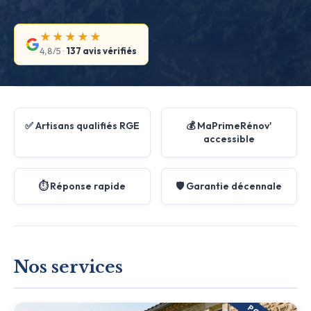
★★★★★
4,8/5 ·
137 avis vérifiés
✅ Artisans qualifiés RGE
💰 MaPrimeRénov'
accessible
⏱️ Réponse rapide
🛡️ Garantie décennale
Nos services