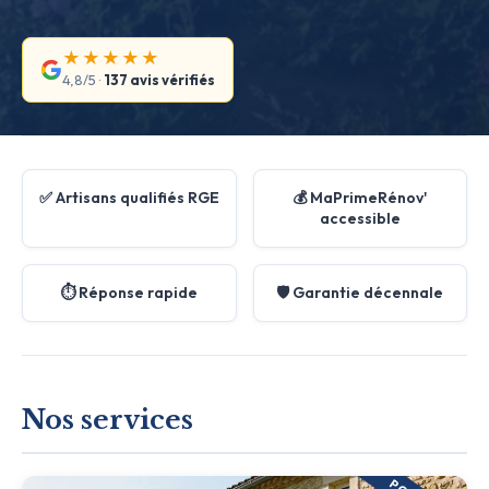
★★★★★
4,8/5 ·
137 avis vérifiés
✅ Artisans qualifiés RGE
💰 MaPrimeRénov'
accessible
⏱️ Réponse rapide
🛡️ Garantie décennale
Nos services