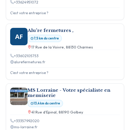
+33624951072
C'est votre entreprise ?
Alu're fermetures ,
AF
7,5 km du centre
17 Rue de la Voivre, 88130 Charmes
+33602105753
alurefermetures.fr
C'est votre entreprise ?
MS Lorraine - Votre spécialiste en
menuiserie
13,4 km du centre
41 Rue d'Epinal, 88190 Golbey
+33357992020
ms-lorraine.fr