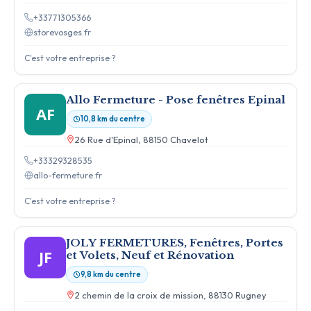
+33771305366
storevosges.fr
C'est votre entreprise ?
Allo Fermeture - Pose fenêtres Epinal
AF
10,8 km du centre
26 Rue d'Epinal, 88150 Chavelot
+33329328535
allo-fermeture.fr
C'est votre entreprise ?
JOLY FERMETURES, Fenêtres, Portes
JF
et Volets, Neuf et Rénovation
9,8 km du centre
2 chemin de la croix de mission, 88130 Rugney