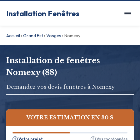
Installation Fenêtres
Accueil
›
Grand Est
›
Vosges
›
Nomexy
Installation de fenêtres
Nomexy (88)
Demandez vos devis fenêtres à Nomexy
VOTRE ESTIMATION EN 30 S
① Votre projet
② Vos coordonnées