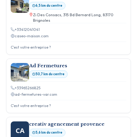
6,5 km du centre
Zi Des Consacs, 315 Bd Bernard Long, 83170
Brignoles
+33412041041
caseo-maison.com
C'est votre entreprise ?
Ad Fermetures
50,7 km du centre
+33965266825
ad-fermetures-var.com
C'est votre entreprise ?
creativ agencement provence
CA
5,6 km du centre