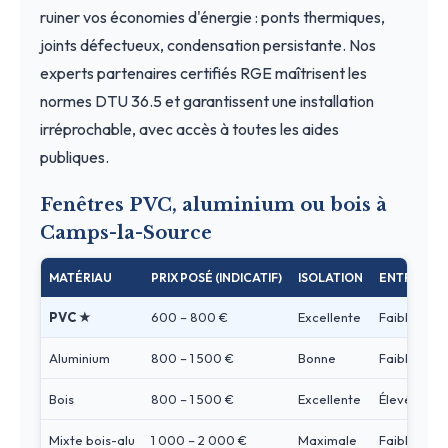
ruiner vos économies d'énergie : ponts thermiques,
joints défectueux, condensation persistante. Nos
experts partenaires certifiés RGE maîtrisent les
normes DTU 36.5 et garantissent une installation
irréprochable, avec accès à toutes les aides
publiques.
Fenêtres PVC, aluminium ou bois à
Camps-la-Source
MATÉRIAU
PRIX POSÉ (INDICATIF)
ISOLATION
ENTRETIEN
PVC ★
600 – 800 €
Excellente
Faible
Aluminium
800 – 1 500 €
Bonne
Faible
Bois
800 – 1 500 €
Excellente
Élevé
Mixte bois-alu
1 000 – 2 000 €
Maximale
Faible