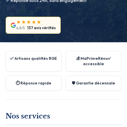
✓ Réponse sous 24h, sans engagement
★★★★★
4,8/5 ·
137 avis vérifiés
✅ Artisans qualifiés RGE
💰 MaPrimeRénov'
accessible
⏱️ Réponse rapide
🛡️ Garantie décennale
Nos services