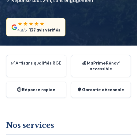
✓ Réponse sous 24h, sans engagement
★★★★★
4,8/5 ·
137 avis vérifiés
✅ Artisans qualifiés RGE
💰 MaPrimeRénov'
accessible
⏱️ Réponse rapide
🛡️ Garantie décennale
Nos services