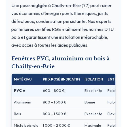
Une pose négligée à Chailly-en-Brie (77) peut ruiner
vos économies d'énergie : ponts thermiques, joints
défectueux, condensation persistante. Nos experts
partenaires certifiés RGE maîtrisent les normes DTU
36.5 et garantissent une installation irréprochable,
avec accès à toutes les aides publiques.
Fenêtres PVC, aluminium ou bois à
Chailly-en-Brie
MATÉRIAU
PRIX POSÉ (INDICATIF)
ISOLATION
ENTRETIEN
PVC ★
600 – 800 €
Excellente
Faible
Aluminium
800 – 1 500 €
Bonne
Faible
Bois
800 – 1 500 €
Excellente
Élevé
Mixte bois-alu
1 000 – 2 000 €
Maximale
Faible