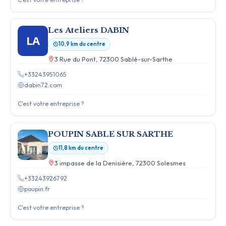
Les Ateliers DABIN
LA
10,9 km du centre
3 Rue du Pont, 72300 Sablé-sur-Sarthe
+33243951065
dabin72.com
C'est votre entreprise ?
POUPIN SABLE SUR SARTHE
11,8 km du centre
3 impasse de la Denisière, 72300 Solesmes
+33243926792
poupin.fr
C'est votre entreprise ?