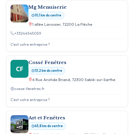
Mg Menuiserie
10,1 km du centre
1 allée Lavoisier, 72200 La Flèche
+33244545059
C'est votre entreprise ?
Cossé Fenêtres
CF
13,2 km du centre
6 Rue Aristide Briand, 72300 Sablé-sur-Sarthe
cosse-fenetres.fr
C'est votre entreprise ?
Art et Fenêtres
45,8 km du centre