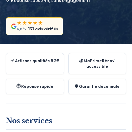
✓ Réponse sous 24h, sans engagement
★★★★★
4,8/5 ·
137 avis vérifiés
✅ Artisans qualifiés RGE
💰 MaPrimeRénov'
accessible
⏱️ Réponse rapide
🛡️ Garantie décennale
Nos services